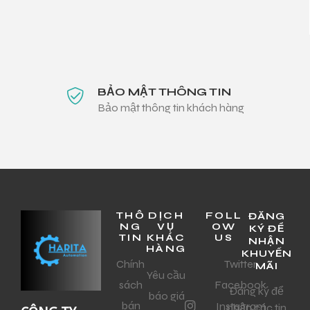
BẢO MẬT THÔNG TIN
Bảo mật thông tin khách hàng
THÔ
DỊCH
FOLL
ĐĂNG
NG
VỤ
OW
KÝ ĐỂ
TIN
KHÁC
US
NHẬN
HÀNG
KHUYẾN
Chính
Twitter
MÃI
Yêu cầu
sách
Facebook
Đăng ký để
báo giá
bán
Instagram
nhận các tin