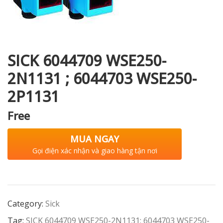
i XNK
SICK 6044709 WSE250-
2N1131 ; 6044703 WSE250-
2P1131
Free
MUA NGAY
Gọi điện xác nhận và giao hàng tận nơi
Category:
Sick
Tag:
SICK 6044709 WSE250-2N1131; 6044703 WSE250-