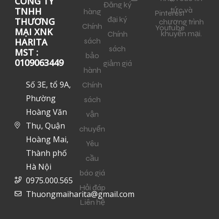
CÔNG TY
Đăng ký
tức và
TNHH
hàng
Pinterest
đại ký
THƯƠNG
chương trình
Chính
Youtube
MẠI XNK
khuyến mại.
Chính
sách
HARITA
sách
MST :
bảo
0109063449
giảm giá
hành
Số 3E, tổ 9A,
Chính
Phường
sách
Hoàng Văn
vận
Thụ, Quận
chuyển
Hoàng Mai,
Yêu
Thành phố
cầu
Hà Nội
báo giá
0975.000.565
Hỏi đáp
Thuongmaiharita@gmail.com
Liên hệ