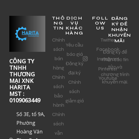
THÔ
DỊCH
FOLL
ĐĂNG
NG
VỤ
OW
KÝ ĐỂ
TIN
KHÁC
US
NHẬN
HÀNG
KHUYẾN
Chính
Twitter
MÃI
Yêu cầu
sách
Facebook
Đăng ký để
báo giá
bán
Instagram
nhận các tin
CÔNG TY
Đăng ký
tức và
TNHH
hàng
Pinterest
đại ký
THƯƠNG
chương trình
Chính
Youtube
MẠI XNK
khuyến mại.
Chính
sách
HARITA
sách
MST :
bảo
0109063449
giảm giá
hành
Số 3E, tổ 9A,
Chính
Phường
sách
Hoàng Văn
vận