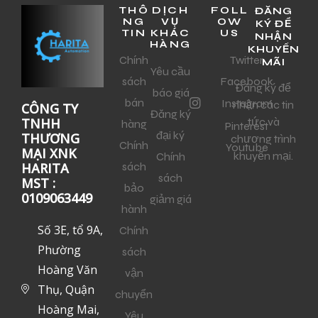
THÔ
DỊCH
FOLL
ĐĂNG
NG
VỤ
OW
KÝ ĐỂ
TIN
KHÁC
US
NHẬN
HÀNG
KHUYẾN
Chính
Twitter
MÃI
Yêu cầu
sách
Facebook
Đăng ký để
báo giá
bán
Instagram
nhận các tin
CÔNG TY
Đăng ký
tức và
TNHH
hàng
Pinterest
đại ký
THƯƠNG
chương trình
Chính
Youtube
MẠI XNK
khuyến mại.
Chính
sách
HARITA
sách
MST :
bảo
0109063449
giảm giá
hành
Số 3E, tổ 9A,
Chính
Phường
sách
Hoàng Văn
vận
Thụ, Quận
chuyển
Hoàng Mai,
Yêu