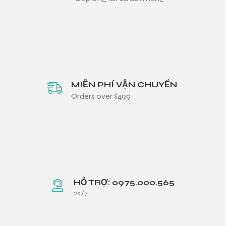
MIỄN PHÍ VẬN CHUYỂN
Orders over $499
HỖ TRỢ: 0975.000.565
24/7