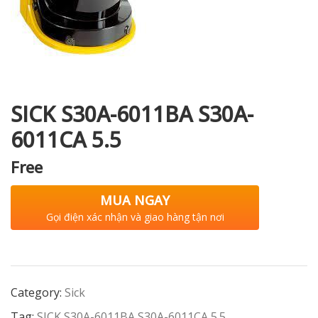
i XNK
SICK S30A-6011BA S30A-
6011CA 5.5
Free
MUA NGAY
Gọi điện xác nhận và giao hàng tận nơi
Category:
Sick
Tag:
SICK S30A-6011BA S30A-6011CA 5.5