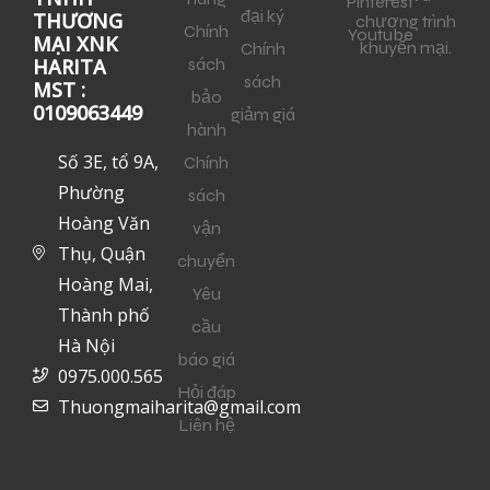
Pinterest
đại ký
THƯƠNG
chương trình
Chính
Youtube
MẠI XNK
khuyến mại.
Chính
sách
HARITA
sách
MST :
bảo
0109063449
giảm giá
hành
Số 3E, tổ 9A,
Chính
Phường
sách
Hoàng Văn
vận
Thụ, Quận
chuyển
Hoàng Mai,
Yêu
Thành phố
cầu
Hà Nội
báo giá
0975.000.565
Hỏi đáp
Thuongmaiharita@gmail.com
Liên hệ