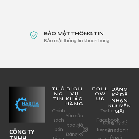
BẢO MẬT THÔNG TIN
Bảo mật thông tin khách hàng
THÔ
DỊCH
FOLL
ĐĂNG
NG
VỤ
OW
KÝ ĐỂ
TIN
KHÁC
US
NHẬN
HÀNG
KHUYẾN
Chính
Twitter
MÃI
Yêu cầu
sách
Facebook
Đăng ký để
báo giá
bán
Instagram
nhận các tin
CÔNG TY
Đăng ký
tức và
TNHH
hàng