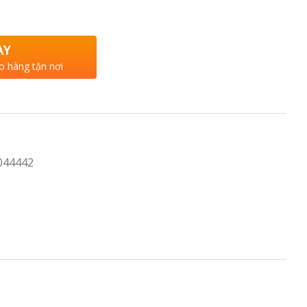
AY
o hàng tận nơi
044442