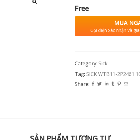
Free
MUA NG
Gọi điện xác nhận và gia
Category:
Sick
Tag:
SICK WTB11-2P2461 1
Share:
SẢN PHẨM TƯƠNG TỰ