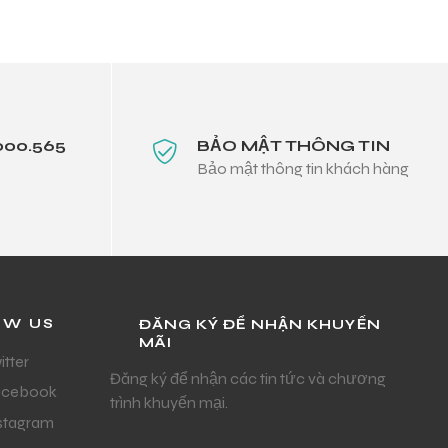
000.565
BẢO MẬT THÔNG TIN
Bảo mật thông tin khách hàng
OW US
ĐĂNG KÝ ĐỂ NHẬN KHUYẾN
MÃI
itter
Đăng ký để nhận các tin tức và chương
acebook
trình khuyến mại.
stagram