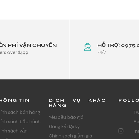
ỄN PHÍ VẬN CHUYỂN
HỖ TRỢ: 0975.
24/7
ers over $499
HÔNG TIN
DỊCH VỤ KHÁC
FOLL
HÀNG
ính sách bán hàng
Tw
Yêu cầu báo giá
ính sách bảo hành
F
Đăng ký đại ký
ính sách vận
In
Chính sách giảm giá