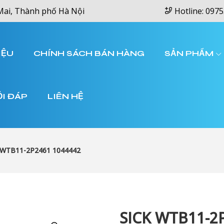
Mai, Thành phố Hà Nội
Hotline: 0975
IỆU
CHÍNH SÁCH BÁN HÀNG
SẢN PHẨM
ỎI ĐÁP
LIÊN HỆ
 WTB11-2P2461 1044442
SICK WTB11-2