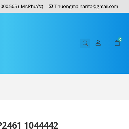
.000.565 ( Mr.Phước)
Thuongmaiharita@gmail.com
0
P2461 1044442