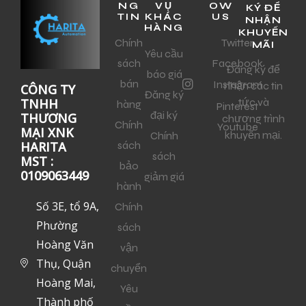
NG
VỤ
OW
KÝ ĐỂ
TIN
KHÁC
US
NHẬN
HÀNG
KHUYẾN
Chính
Twitter
MÃI
Yêu cầu
sách
Facebook
Đăng ký để
báo giá
bán
Instagram
nhận các tin
CÔNG TY
Đăng ký
tức và
TNHH
hàng
Pinterest
đại ký
THƯƠNG
chương trình
Chính
Youtube
MẠI XNK
khuyến mại.
Chính
sách
HARITA
sách
MST :
bảo
0109063449
giảm giá
hành
Số 3E, tổ 9A,
Chính
Phường
sách
Hoàng Văn
vận
Thụ, Quận
chuyển
Hoàng Mai,
Yêu
Thành phố