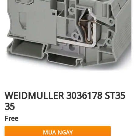
i XNK
WEIDMULLER 3036178 ST35
35
Free
MUA NGAY