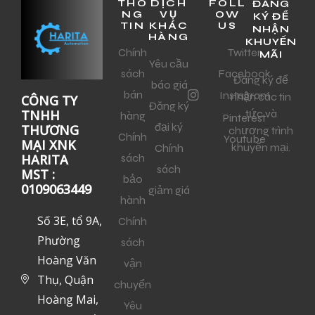
THÔ
DỊCH
FOLL
ĐĂNG
NG
VỤ
OW
KÝ ĐỂ
TIN
KHÁC
US
NHẬN
HÀNG
KHUYẾN
Chính
Twitter
MÃI
Yêu cầu
sách
Facebook
Đăng ký để
báo giá
bán
Instagram
nhận các tin
CÔNG TY
Đăng ký
tức và
TNHH
hàng
Pinterest
đại ký
THƯƠNG
chương trình
Chính
Youtube
MẠI XNK
khuyến mại.
Chính
sách
HARITA
sách
MST :
bảo
0109063449
giảm giá
hành
Số 3E, tổ 9A,
Chính
Phường
sách
Hoàng Văn
vận
Thụ, Quận
chuyển
Hoàng Mai,
Yêu