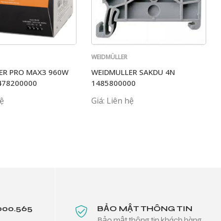
WEIDMÜLLER
ER PRO MAX3 960W
WEIDMULLER SAKDU 4N
478200000
1485800000
hệ
Giá: Liên hệ
000.565
BẢO MẬT THÔNG TIN
Bảo mật thông tin khách hàng