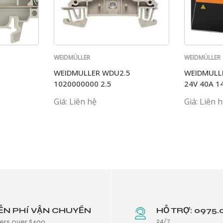
WEIDMÜLLER
WEIDMÜLLER
WEIDMULLER WDU2.5
WEIDMULL
1020000000 2.5
24V 40A 1
Giá: Liên hệ
Giá: Liên 
ỄN PHÍ VẬN CHUYỂN
HỖ TRỢ: 0975.
24/7
ers over $499