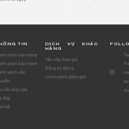
HÔNG TIN
DỊCH VỤ KHÁC
FOLL
HÀNG
ính sách bán hàng
Tw
Yêu cầu báo giá
ính sách bảo hành
F
Đăng ký đại ký
ính sách vận
In
Chính sách giảm giá
uyển
Pi
u cầu báo giá
Yo
i đáp
ên hệ