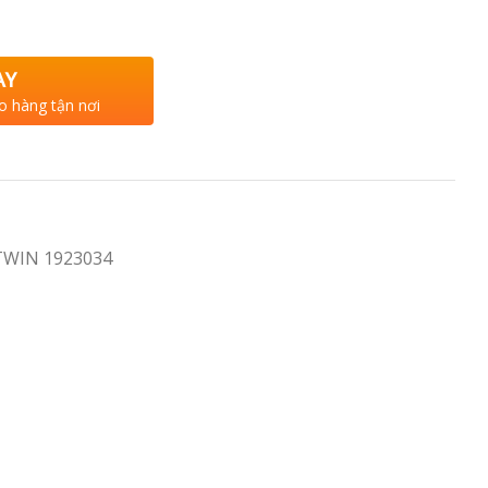
AY
o hàng tận nơi
WIN 1923034