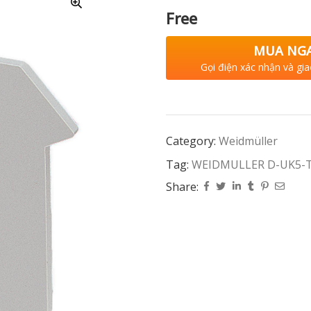
Free
MUA NG
Gọi điện xác nhận và gia
Category:
Weidmüller
Tag:
WEIDMULLER D-UK5-T
Share: