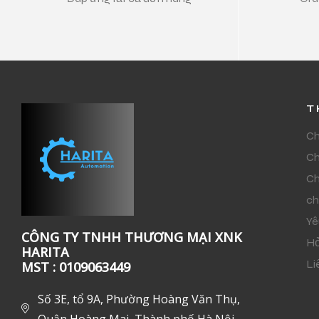
T
Ch
Ch
Ch
ch
Yê
CÔNG TY TNHH THƯƠNG MẠI XNK
Hỏ
HARITA
Li
MST : 0109063449
Số 3E, tổ 9A, Phường Hoàng Văn Thụ,
Quận Hoàng Mai, Thành phố Hà Nội