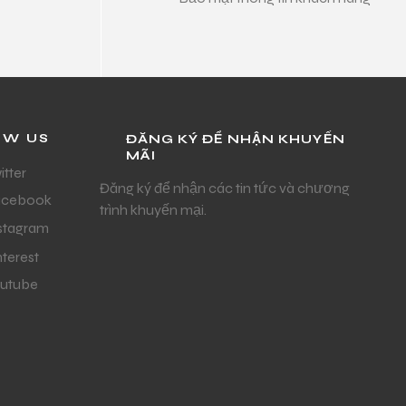
OW US
ĐĂNG KÝ ĐỂ NHẬN KHUYẾN
MÃI
itter
Đăng ký để nhận các tin tức và chương
acebook
trình khuyến mại.
stagram
nterest
utube