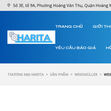
Số 3E, tổ 9A, Phường Hoàng Văn Thụ, Quận Hoàng 
TRANG CHỦ
GIỚI TH
YÊU CẦU BÁO GIÁ
H
THƯƠNG MẠI HARITA
>
SẢN PHẨM
>
WEIDMÜLLER
>
WEI