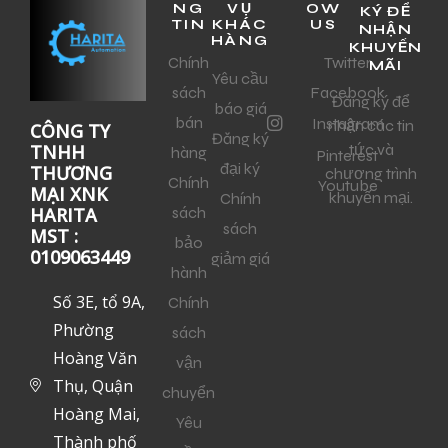
NG
VỤ
OW
KÝ ĐỂ
TIN
KHÁC
US
NHẬN
HÀNG
KHUYẾN
Chính
Twitter
MÃI
Yêu cầu
sách
Facebook
Đăng ký để
báo giá
bán
Instagram
nhận các tin
CÔNG TY
Đăng ký
tức và
TNHH
hàng
Pinterest
đại ký
THƯƠNG
chương trình
Chính
Youtube
MẠI XNK
khuyến mại.
Chính
sách
HARITA
sách
MST :
bảo
0109063449
giảm giá
hành
Số 3E, tổ 9A,
Chính
Phường
sách
Hoàng Văn
vận
Thụ, Quận
chuyển
Hoàng Mai,
Yêu
Thành phố