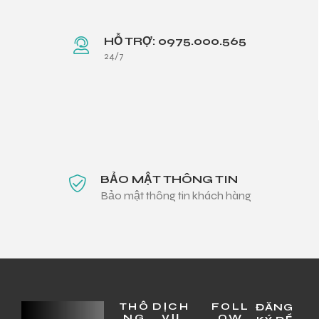
HỖ TRỢ: 0975.000.565
24/7
BẢO MẬT THÔNG TIN
Bảo mật thông tin khách hàng
THÔ
DỊCH
FOLL
ĐĂNG
NG
VỤ
OW