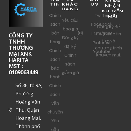
KÝ ĐỂ
TIN
KHÁC
US
NHẬN
HÀNG
KHUYẾN
Chính
Twitter
MÃI
Yêu cầu
sách
Facebook
Đăng ký để
báo giá
bán
Instagram
nhận các tin
CÔNG TY
Đăng ký
tức và
TNHH
hàng
Pinterest
đại ký
THƯƠNG
chương trình
Chính
Youtube
MẠI XNK
khuyến mại.
Chính
sách
HARITA
sách
MST :
bảo
0109063449
giảm giá
hành
Số 3E, tổ 9A,
Chính
Phường
sách
Hoàng Văn
vận
Thụ, Quận
chuyển
Hoàng Mai,
Yêu
Thành phố
cầu