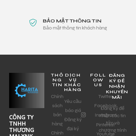
BẢO MẬT THÔNG TIN
Bảo mật thông tin khách hàng
THÔ
DỊCH
FOLL
ĐĂNG
NG
VỤ
OW
KÝ ĐỂ
TIN
KHÁC
US
NHẬN
HÀNG
KHUYẾN
Chính
Twitter
MÃI
Yêu cầu
sách
Facebook
Đăng ký để
báo giá
bán
Instagram
nhận các tin
CÔNG TY
Đăng ký
tức và
TNHH
hàng
Pinterest
đại ký
THƯƠNG
chương trình
Chính
Youtube