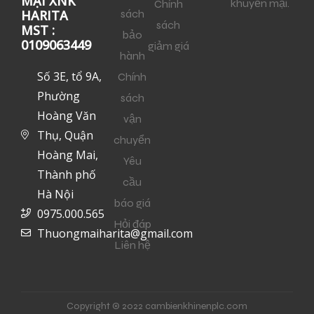
MẠI XNK
khuyến mại.
Chính
sách
HARITA
sách
MST :
bảo
0109063449
giảm giá
hành
Số 3E, tổ 9A,
Chính
Phường
sách
Hoàng Văn
vận
Thụ, Quận
chuyển
Hoàng Mai,
Yêu
Thành phố
cầu
Hà Nội
báo giá
0975.000.565
Hỏi đáp
Thuongmaiharita@gmail.com
Liên hệ
Copyright © 2022 cambienkhinenplc.com