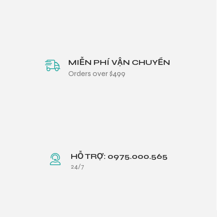
MIỄN PHÍ VẬN CHUYỂN
Orders over $499
HỖ TRỢ: 0975.000.565
24/7