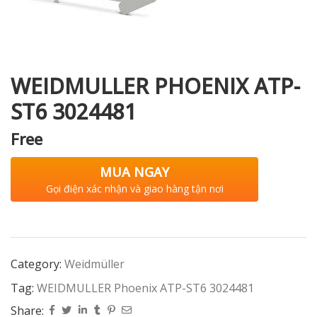
i XNK
WEIDMULLER PHOENIX ATP-
ST6 3024481
Free
MUA NGAY
Gọi điện xác nhận và giao hàng tận nơi
Category:
Weidmüller
Tag:
WEIDMULLER Phoenix ATP-ST6 3024481
Share: