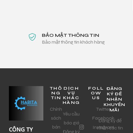
BẢO MẬT THÔNG TIN
Bảo mật thông tin khách hàng
THÔ
DỊCH
FOLL
ĐĂNG
NG
VỤ
OW
KÝ ĐỂ
TIN
KHÁC
US
NHẬN
HÀNG
KHUYẾN
Chính
Twitter
MÃI
Yêu cầu
sách
Facebook
Đăng ký để
báo giá
bán
Instagram
nhận các tin
CÔNG TY
Đăng ký