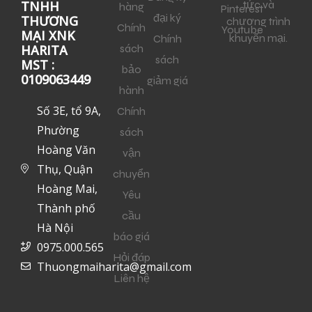
tức và
TNHH
hàng
Pinterest
đại ký
THƯƠNG
chương trình
Chính
Youtube
MẠI XNK
khuyến mại.
Chính
sách
HARITA
sách
MST :
bảo
0109063449
giảm giá
hành
Số 3E, tổ 9A,
Chính
Phường
sách
Hoàng Văn
vận
Thụ, Quận
chuyển
Hoàng Mai,
Yêu
Thành phố
cầu
Hà Nội
báo giá
0975.000.565
Hỏi đáp
Thuongmaiharita@gmail.com
Liên hệ