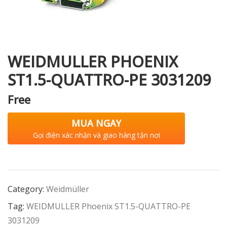
i XNK
WEIDMULLER PHOENIX
ST1.5-QUATTRO-PE 3031209
Free
MUA NGAY
Gọi điện xác nhận và giao hàng tận nơi
Category:
Weidmüller
Tag:
WEIDMULLER Phoenix ST1.5-QUATTRO-PE
3031209