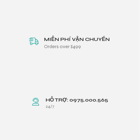
MIỄN PHÍ VẬN CHUYỂN
Orders over $499
HỖ TRỢ: 0975.000.565
24/7