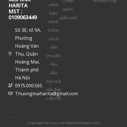
khuyến mại.
Chính
sách
HARITA
sách
MST :
bảo
0109063449
giảm giá
hành
Số 3E, tổ 9A,
Chính
Phường
sách
Hoàng Văn
vận
Thụ, Quận
chuyển
Hoàng Mai,
Yêu
Thành phố
cầu
Hà Nội
báo giá
0975.000.565
Hỏi đáp
Thuongmaiharita@gmail.com
Liên hệ
Copyright © 2022 cambienkhinenplc.com