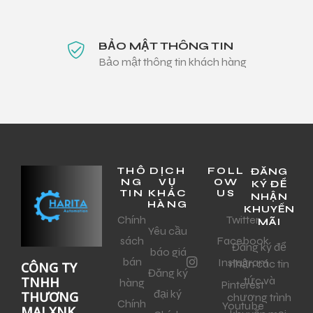
BẢO MẬT THÔNG TIN
Bảo mật thông tin khách hàng
THÔ
DỊCH
FOLL
ĐĂNG
NG
VỤ
OW
KÝ ĐỂ
TIN
KHÁC
US
NHẬN
HÀNG
KHUYẾN
Chính
Twitter
MÃI
Yêu cầu
sách
Facebook
Đăng ký để
báo giá
bán
Instagram
nhận các tin
CÔNG TY
Đăng ký
tức và
TNHH
hàng
Pinterest
đại ký
THƯƠNG
chương trình
Chính
Youtube
MẠI XNK