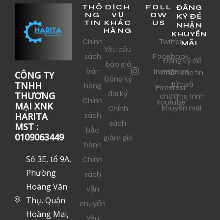
THÔ
DỊCH
FOLL
ĐĂNG
NG
VỤ
OW
KÝ ĐỂ
TIN
KHÁC
US
NHẬN
HÀNG
KHUYẾN
Chính
Twitter
MÃI
Yêu cầu
sách
Facebook
Đăng ký để
báo giá
bán
Instagram
nhận các tin
CÔNG TY
Đăng ký
tức và
TNHH
hàng
Pinterest
đại ký
THƯƠNG
chương trình
Chính
Youtube
MẠI XNK
khuyến mại.
Chính
sách
HARITA
sách
MST :
bảo
0109063449
giảm giá
hành
Số 3E, tổ 9A,
Chính
Phường
sách
Hoàng Văn
vận
Thụ, Quận
chuyển
Hoàng Mai,
Yêu