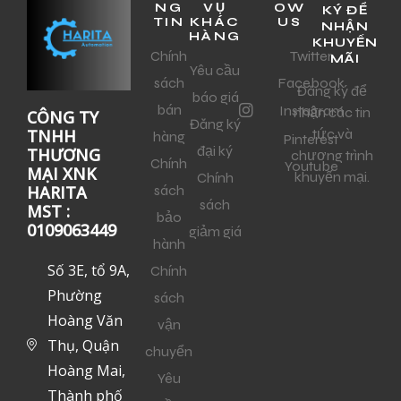
NG
VỤ
OW
KÝ ĐỂ
TIN
KHÁC
US
NHẬN
HÀNG
KHUYẾN
Chính
Twitter
MÃI
Yêu cầu
sách
Facebook
Đăng ký để
báo giá
bán
Instagram
nhận các tin
CÔNG TY
Đăng ký
tức và
TNHH
hàng
Pinterest
đại ký
THƯƠNG
chương trình
Chính
Youtube
MẠI XNK
khuyến mại.
Chính
sách
HARITA
sách
MST :
bảo
0109063449
giảm giá
hành
Số 3E, tổ 9A,
Chính
Phường
sách
Hoàng Văn
vận
Thụ, Quận
chuyển
Hoàng Mai,
Yêu
Thành phố