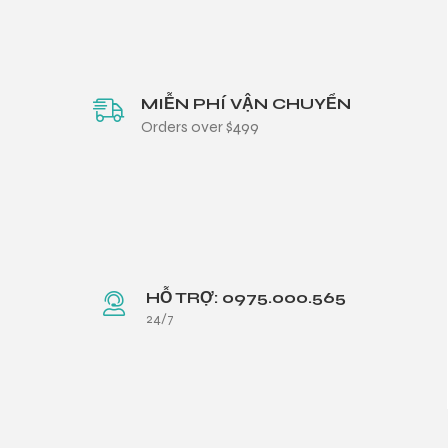
MIỄN PHÍ VẬN CHUYỂN
Orders over $499
HỖ TRỢ: 0975.000.565
24/7