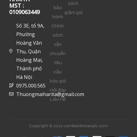
sách
MST :
bảo
0109063449
giảm giá
hành
Số 3E, tổ 9A,
Chính
Phường
sách
Hoàng Văn
vận
Thụ, Quận
chuyển
Hoàng Mai,
Yêu
Thành phố
cầu
Hà Nội
báo giá
0975.000.565
Hỏi đáp
Thuongmaiharita@gmail.com
Liên hệ
Copyright © 2022 cambienkhinenplc.com