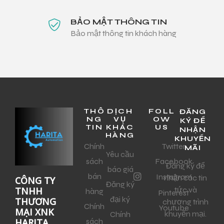
BẢO MẬT THÔNG TIN
Bảo mật thông tin khách hàng
THÔ
DỊCH
FOLL
ĐĂNG
NG
VỤ
OW
KÝ ĐỂ
TIN
KHÁC
US
NHẬN
HÀNG
KHUYẾN
Chính
Twitter
MÃI
Yêu cầu
sách
Facebook
Đăng ký để
báo giá
bán
Instagram
nhận các tin
CÔNG TY
Đăng ký
tức và
TNHH
hàng
Pinterest
đại ký
THƯƠNG
chương trình
Chính
Youtube
MẠI XNK
khuyến mại.
Chính
sách
HARITA