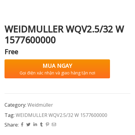
WEIDMULLER WQV2.5/32 W
i XNK
1577600000
Free
MUA NGAY
Gọi điện xác nhận và giao hàng tận nơi
Category:
Weidmüller
Tag:
WEIDMULLER WQV2.5/32 W 1577600000
Share: