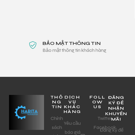
BẢO MẬT THÔNG TIN
Bảo mật thông tin khách hàng
THÔ
DỊCH
FOLL
ĐĂNG
NG
VỤ
OW
KÝ ĐỂ
TIN
KHÁC
US
NHẬN
HÀNG
KHUYẾN
Chính
Twitter
MÃI
Yêu cầu
sách
Facebook
Đăng ký để
báo giá