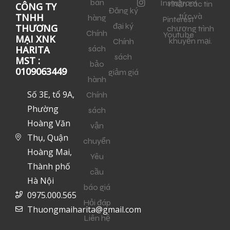
bán
Instagram
nhận các tin
CÔNG TY
Đăng ký
tức và
TNHH
hàng
Pinterest
đại ký
THƯƠNG
chương trình
Chính
Youtube
MẠI XNK
khuyến mại.
Chính
sách
HARITA
sách
MST :
bảo
0109063449
giảm giá
hành
Số 3E, tổ 9A,
Chính
Phường
sách
Hoàng Văn
vận
Thụ, Quận
chuyển
Hoàng Mai,
Yêu
Thành phố
cầu
Hà Nội
báo giá
0975.000.565
Hỏi đáp
Thuongmaiharita@gmail.com
Liên hệ