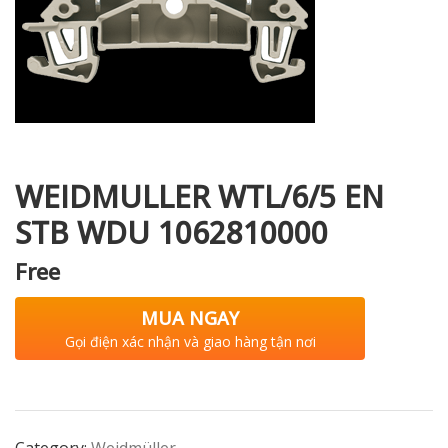
i XNK
WEIDMULLER WTL/6/5 EN
STB WDU 1062810000
Free
MUA NGAY
Gọi điện xác nhận và giao hàng tận nơi