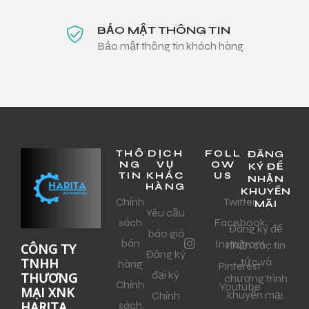
BẢO MẬT THÔNG TIN
Bảo mật thông tin khách hàng
THÔ
DỊCH
FOLL
ĐĂNG
NG
VỤ
OW
KÝ ĐỂ
TIN
KHÁC
US
NHẬN
HÀNG
KHUYẾN
Chính
Twitter
MÃI
Yêu cầu
sách
Facebook
Đăng ký để
báo giá
bán
Instagram
nhận các tin
CÔNG TY
Đăng ký
tức và
TNHH
hàng
Pinterest
đại ký
THƯƠNG
chương trình
Chính
Youtube
MẠI XNK
khuyến mại.
Chính
sách
HARITA