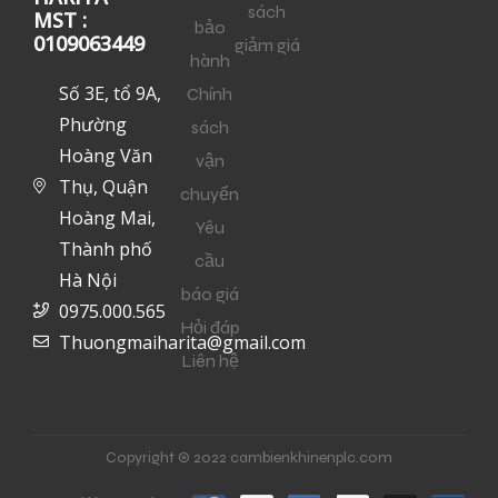
sách
MST :
bảo
0109063449
giảm giá
hành
Số 3E, tổ 9A,
Chính
Phường
sách
Hoàng Văn
vận
Thụ, Quận
chuyển
Hoàng Mai,
Yêu
Thành phố
cầu
Hà Nội
báo giá
0975.000.565
Hỏi đáp
Thuongmaiharita@gmail.com
Liên hệ
Copyright © 2022 cambienkhinenplc.com