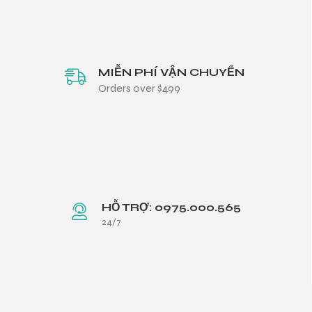
MIỄN PHÍ VẬN CHUYỂN
Orders over $499
HỖ TRỢ: 0975.000.565
24/7