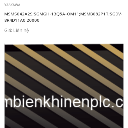
YASKAWA
MSMS042A2S;SGMGH-13Q5A-OM11;MSMB082P1T;SGDV-
8R4D11A0 20000
Giá: Liên hệ