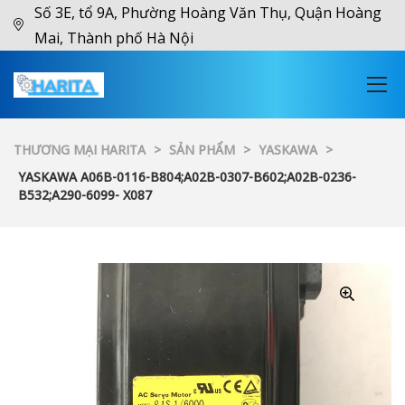
Số 3E, tổ 9A, Phường Hoàng Văn Thụ, Quận Hoàng
Mai, Thành phố Hà Nội
THƯƠNG MẠI HARITA
>
SẢN PHẨM
>
YASKAWA
>
YASKAWA A06B-0116-B804;A02B-0307-B602;A02B-0236-
B532;A290-6099- X087