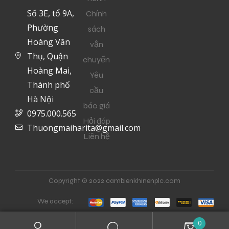
Số 3E, tổ 9A,
Chính
Phường
sách
Hoàng Văn
vận
Thụ, Quận
chuyển
Hoàng Mai,
Yêu
Thành phố
cầu
Hà Nội
báo giá
0975.000.565
Hỏi đáp
Thuongmaiharita@gmail.com
Liên hệ
Copyright © 2022 cambienkhinenplc.com
We accept:
0