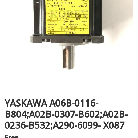
i XNK
YASKAWA A06B-0116-
B804;A02B-0307-B602;A02B-
0236-B532;A290-6099- X087
Free