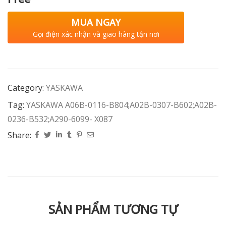
MUA NGAY
Gọi điện xác nhận và giao hàng tận nơi
Category:
YASKAWA
Tag:
YASKAWA A06B-0116-B804;A02B-0307-B602;A02B-
0236-B532;A290-6099- X087
Share:
SẢN PHẨM TƯƠNG TỰ