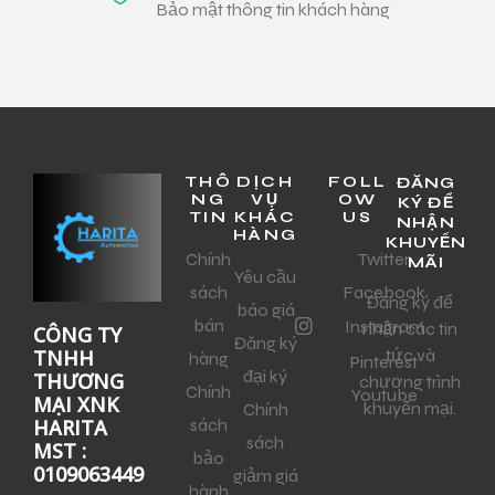
Bảo mật thông tin khách hàng
THÔ
DỊCH
FOLL
ĐĂNG
NG
VỤ
OW
KÝ ĐỂ
TIN
KHÁC
US
NHẬN
HÀNG
KHUYẾN
Chính
Twitter
MÃI
Yêu cầu
sách
Facebook
Đăng ký để
báo giá
bán
Instagram
nhận các tin
CÔNG TY
Đăng ký
tức và
TNHH
hàng
Pinterest
đại ký
THƯƠNG
chương trình
Chính
Youtube
MẠI XNK
khuyến mại.
Chính
sách
HARITA
sách
MST :
bảo
0109063449
giảm giá
hành