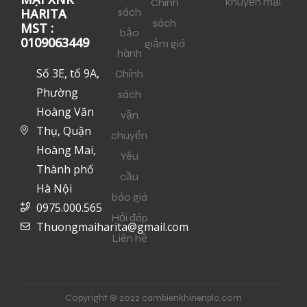
khuyến mại.
Chính
sách
HARITA
sách
MST :
bảo
0109063449
giảm giá
hành
Số 3E, tổ 9A,
Chính
Phường
sách
Hoàng Văn
vận
Thụ, Quận
chuyển
Hoàng Mai,
Yêu
Thành phố
cầu
Hà Nội
báo giá
0975.000.565
Hỏi đáp
Thuongmaiharita@gmail.com
Liên hệ
Copyright © 2022 cambienkhinenplc.com