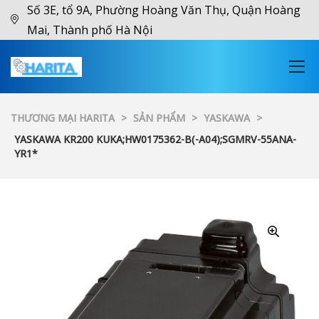
Số 3E, tổ 9A, Phường Hoàng Văn Thụ, Quận Hoàng
Mai, Thành phố Hà Nội
THƯƠNG MẠI HARITA
>
SẢN PHẨM
>
YASKAWA
>
YASKAWA KR200 KUKA;HW0175362-B(-A04);SGMRV-55ANA-
YR1*