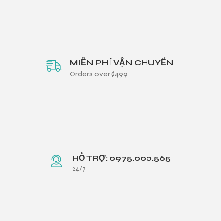
MIỄN PHÍ VẬN CHUYỂN
Orders over $499
HỖ TRỢ: 0975.000.565
24/7