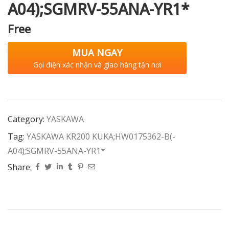
A04);SGMRV-55ANA-YR1*
Free
MUA NGAY
Gọi điện xác nhận và giao hàng tận nơi
Category:
YASKAWA
Tag:
YASKAWA KR200 KUKA;HW0175362-B(-
A04);SGMRV-55ANA-YR1*
Share: