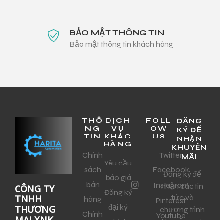
BẢO MẬT THÔNG TIN
Bảo mật thông tin khách hàng
THÔ
DỊCH
FOLL
ĐĂNG
NG
VỤ
OW
KÝ ĐỂ
TIN
KHÁC
US
NHẬN
HÀNG
KHUYẾN
Chính
Twitter
MÃI
Yêu cầu
sách
Facebook
Đăng ký để
báo giá
bán
Instagram
nhận các tin
CÔNG TY
Đăng ký
tức và
TNHH
hàng
Pinterest
đại ký
THƯƠNG
chương trình
Chính
Youtube
MẠI XNK