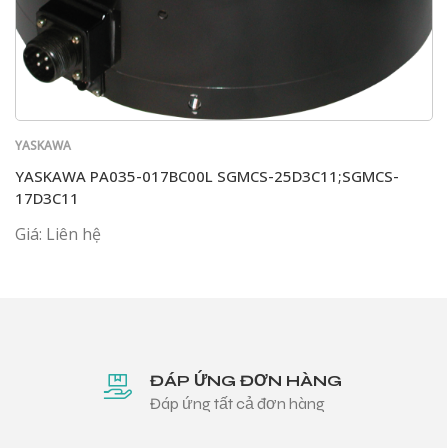
YASKAWA
YASKAWA PA035-017BC00L SGMCS-25D3C11;SGMCS-
17D3C11
Giá: Liên hệ
ĐÁP ỨNG ĐƠN HÀNG
Đáp ứng tất cả đơn hàng