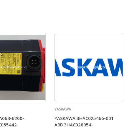
YASKAWA
A06B-6200-
YASKAWA 3HAC025466-001
C055442-
ABB 3HAC028954-
82;3HNA015202-
004/03;3HAC055448- 004