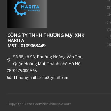
Ch
Ch
ch
Yê
CÔNG TY TNHH THƯƠNG MẠI XNK
Hỏ
HARITA
Li
MST : 0109063449
Số 3E, tổ 9A, Phường Hoàng Văn Thụ,
Quận Hoàng Mai, Thành phố Hà Nội
0975.000.565
Thuongmaiharita@gmail.com
Copyright © 2022 cambienkhinenplc.com