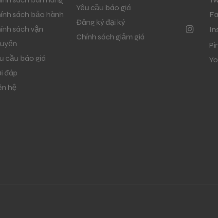
Yêu cầu báo giá
ính sách bảo hành
F
Đăng ký đại ký
ính sách vận
In
Chính sách giảm giá
uyển
Pi
u cầu báo giá
Yo
i đáp
ên hệ