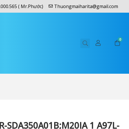
.000.565 ( Mr.Phước)
Thuongmaiharita@gmail.com
0
-SDA350A01B;M20IA 1 A97L-