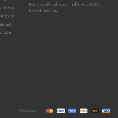
Đăng ký để nhận các tin tức và chương
acebook
trình khuyến mại.
stagram
nterest
utube
We accept: