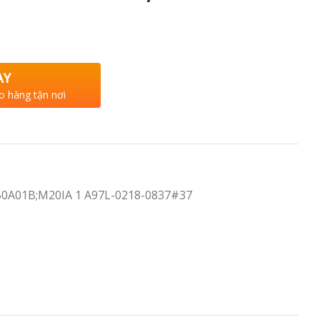
AY
o hàng tận nơi
A01B;M20IA 1 A97L-0218-0837#37