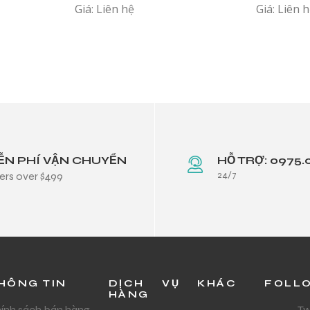
Giá: Liên hệ
Giá: Liên 
001;GEA R
ỄN PHÍ VẬN CHUYỂN
HỖ TRỢ: 0975.
24/7
ers over $499
HÔNG TIN
DỊCH VỤ KHÁC
FOLL
HÀNG
ính sách bán hàng
Tw