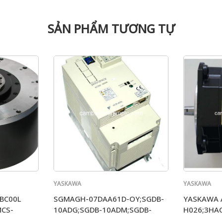
SẢN PHẨM TƯƠNG TỰ
YASKAWA
YASKAWA
BC00L
SGMAGH-07DAA61D-OY;SGDB-
YASKAWA 
CS-
10ADG;SGDB-10ADM;SGDB-
H026;3HA
10AD
001;3C19