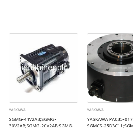
YASKAWA
YASKAWA
SGMG-44V2AB;SGMG-
YASKAWA PA035-017
30V2AB;SGMG-20V2AB;SGMG-
SGMCS-25D3C11;SGM
13V2AB;SGM G-09V2AB
17D3C11