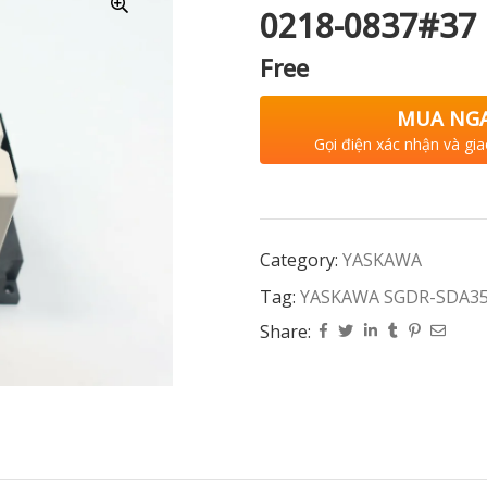
0218-0837#37
Free
MUA NG
Gọi điện xác nhận và gia
Category:
YASKAWA
Tag:
YASKAWA SGDR-SDA350
Share: