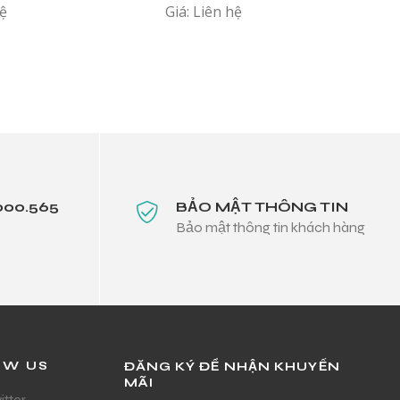
hệ
Giá: Liên hệ
 PUM
000.565
BẢO MẬT THÔNG TIN
Bảo mật thông tin khách hàng
OW US
ĐĂNG KÝ ĐỂ NHẬN KHUYẾN
MÃI
itter