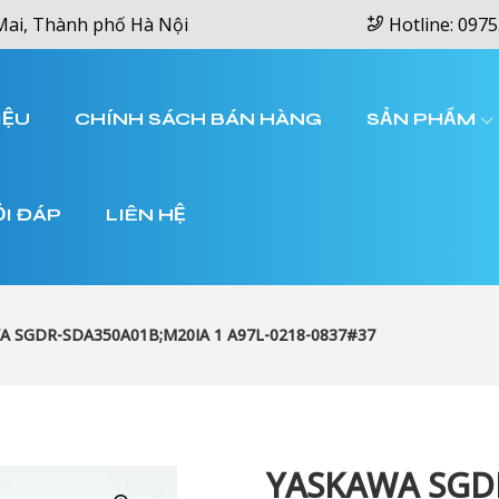
Mai, Thành phố Hà Nội
Hotline: 0975
IỆU
CHÍNH SÁCH BÁN HÀNG
SẢN PHẨM
ỎI ĐÁP
LIÊN HỆ
A SGDR-SDA350A01B;M20IA 1 A97L-0218-0837#37
YASKAWA SGDR