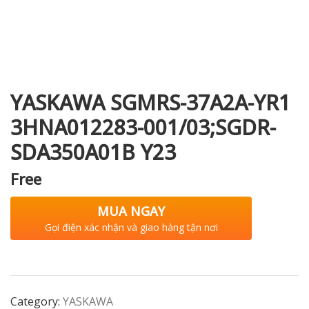
i XNK
YASKAWA SGMRS-37A2A-YR1
3HNA012283-001/03;SGDR-
SDA350A01B Y23
Free
MUA NGAY
Gọi điện xác nhận và giao hàng tận nơi
Category:
YASKAWA