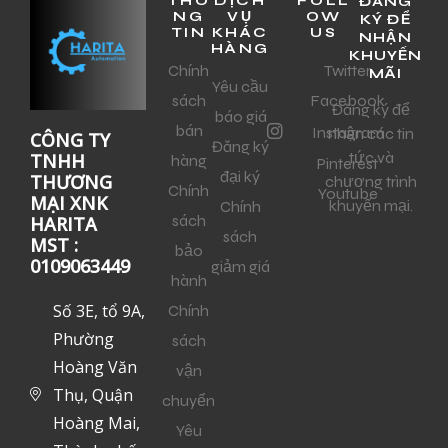
THÔ
DỊCH
FOLL
ĐĂNG
NG
VỤ
OW
KÝ ĐỂ
TIN
KHÁC
US
NHẬN
HÀNG
KHUYẾN
Chính
Twitter
MÃI
Yêu cầu
sách
Facebook
Đăng ký để
báo giá
bán
Instagram
nhận các tin
CÔNG TY
Đăng ký
tức và
TNHH
hàng
Pinterest
đại ký
THƯƠNG
chương trình
Chính
Youtube
MẠI XNK
khuyến mại.
Chính
sách
HARITA
sách
MST :
bảo
0109063449
giảm giá
hành
Số 3E, tổ 9A,
Chính
Phường
sách
Hoàng Văn
vận
Thụ, Quận
chuyển
Hoàng Mai,
Yêu