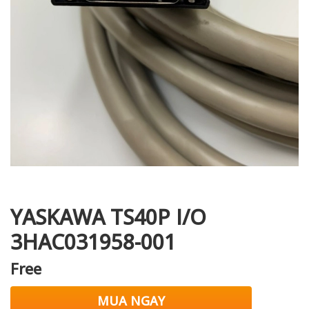
i XNK
YASKAWA TS40P I/O
3HAC031958-001
Free
MUA NGAY