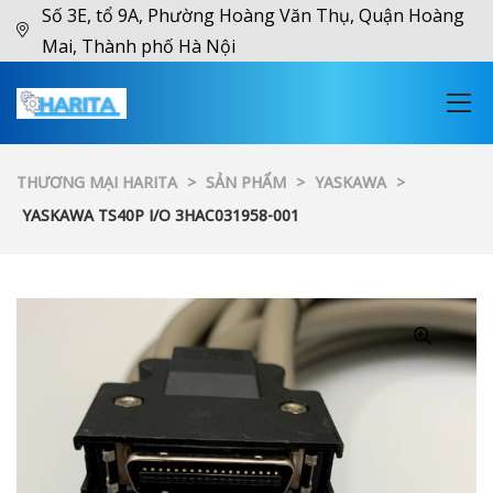
Số 3E, tổ 9A, Phường Hoàng Văn Thụ, Quận Hoàng
Mai, Thành phố Hà Nội
THƯƠNG MẠI HARITA
>
SẢN PHẨM
>
YASKAWA
>
YASKAWA TS40P I/O 3HAC031958-001