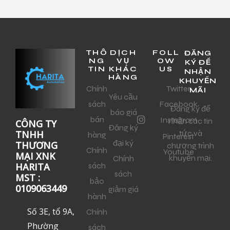
THÔ
DỊCH
FOLL
ĐĂNG
NG
VỤ
OW
KÝ ĐỂ
TIN
KHÁC
US
NHẬN
HÀNG
KHUYẾN
Chính
Twitter
MÃI
Yêu cầu
sách
Facebook
Đăng ký để
báo giá
bán
Instagram
nhận các tin
CÔNG TY
Đăng ký
tức và
TNHH
hàng
Pinterest
đại ký
THƯƠNG
chương trình
Chính
Youtube
MẠI XNK
khuyến mại.
Chính
sách
HARITA
sách
MST :
bảo
0109063449
giảm giá
hành
Số 3E, tổ 9A,
Chính
Phường
sách