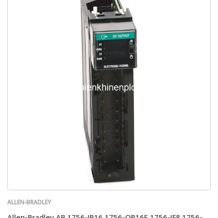
ALLEN-BRADLEY
Allen-Bradley AB 1756-IB16 1756-OB16E 1756-IF8 1756-