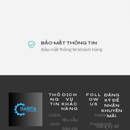
BẢO MẬT THÔNG TIN
Bảo mật thông tin khách hàng
THÔ
DỊCH
FOLL
ĐĂNG
NG
VỤ
OW
KÝ ĐỂ
TIN
KHÁC
US
NHẬN
HÀNG
KHUYẾN
Chính
Twitter
MÃI
Yêu cầu
sách
Facebook
Đăng ký để
báo giá