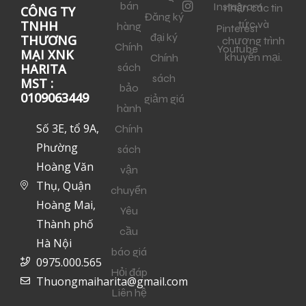
bán
Instagram
nhận các tin
CÔNG TY
Đăng ký
tức và
TNHH
hàng
Pinterest
đại ký
THƯƠNG
chương trình
Chính
Youtube
MẠI XNK
khuyến mại.
Chính
sách
HARITA
sách
MST :
bảo
0109063449
giảm giá
hành
Số 3E, tổ 9A,
Chính
Phường
sách
Hoàng Văn
vận
Thụ, Quận
chuyển
Hoàng Mai,
Yêu
Thành phố
cầu
Hà Nội
báo giá
0975.000.565
Hỏi đáp
Thuongmaiharita@gmail.com
Liên hệ