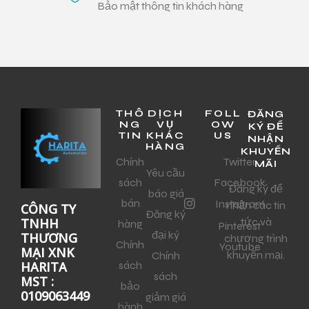
Bảo mật thông tin khách hàng
THÔ
DỊCH
FOLL
ĐĂNG
NG
VỤ
OW
KÝ ĐỂ
TIN
KHÁC
US
NHẬN
HÀNG
KHUYẾN
Chính
Twitter
MÃI
Yêu cầu
sách
Facebook
Đăng ký để
báo giá
bán
Instagram
nhận các tin
CÔNG TY
Đăng ký
tức và
TNHH
hàng
Pinterest
đại ký
THƯƠNG
chương trình
Chính
Youtube
MẠI XNK
khuyến mại.
Chính
sách
HARITA
sách
MST :
bảo
0109063449
giảm giá
hành