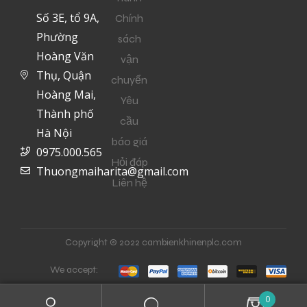
Số 3E, tổ 9A,
Chính
Phường
sách
Hoàng Văn
vận
Thụ, Quận
chuyển
Hoàng Mai,
Yêu
Thành phố
cầu
Hà Nội
báo giá
0975.000.565
Hỏi đáp
Thuongmaiharita@gmail.com
Liên hệ
Copyright © 2022 cambienkhinenplc.com
We accept:
0