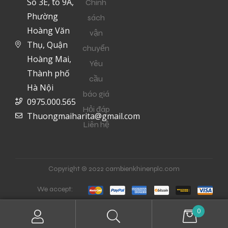
Số 3E, tổ 9A,
Chính
Phường
sách
Hoàng Văn
vận
Thụ, Quận
chuyển
Hoàng Mai,
Yêu
Thành phố
cầu
Hà Nội
báo giá
0975.000.565
Hỏi đáp
Thuongmaiharita@gmail.com
Liên hệ
Copyright © 2022 cambienkhinenplc.com
We accept:
0