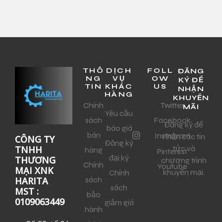
THÔ
DỊCH
FOLL
ĐĂNG
NG
VỤ
OW
KÝ ĐỂ
TIN
KHÁC
US
NHẬN
HÀNG
KHUYẾN
Chính
Twitter
MÃI
Yêu cầu
sách
Facebook
Đăng ký để
báo giá
bán
Instagram
nhận các tin
CÔNG TY
Đăng ký
tức và
TNHH
hàng
Pinterest
đại ký
THƯƠNG
chương trình
Chính
Youtube
MẠI XNK
khuyến mại.
Chính
sách
HARITA
sách
MST :
bảo
0109063449
giảm giá
hành