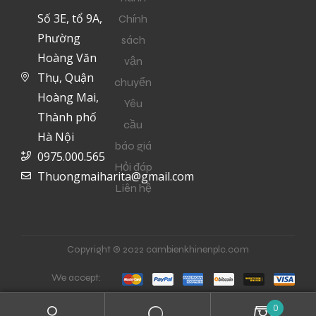
Số 3E, tổ 9A,
Chính
Phường
sách
Hoàng Văn
vận
Thụ, Quận
chuyển
Hoàng Mai,
Yêu
Thành phố
cầu
Hà Nội
báo giá
0975.000.565
Hỏi đáp
Thuongmaiharita@gmail.com
Liên hệ
Copyright © 2022 cambienkhinenplc.com
We accept:
0