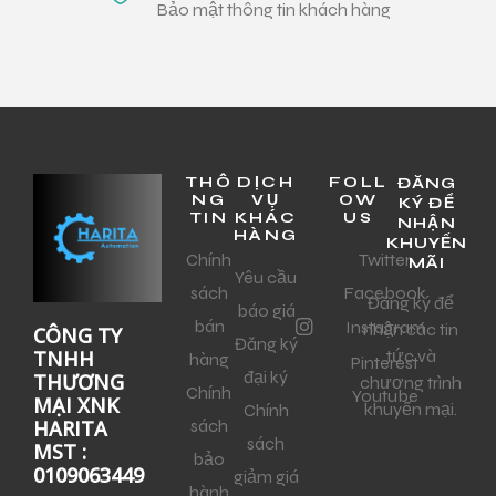
Bảo mật thông tin khách hàng
THÔ
DỊCH
FOLL
ĐĂNG
NG
VỤ
OW
KÝ ĐỂ
TIN
KHÁC
US
NHẬN
HÀNG
KHUYẾN
Chính
Twitter
MÃI
Yêu cầu
sách
Facebook
Đăng ký để
báo giá
bán
Instagram
nhận các tin
CÔNG TY
Đăng ký
tức và
TNHH
hàng
Pinterest
đại ký
THƯƠNG
chương trình
Chính
Youtube
MẠI XNK
khuyến mại.
Chính
sách
HARITA
sách
MST :
bảo
0109063449
giảm giá
hành