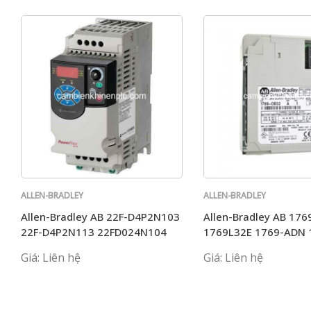
ALLEN-BRADLEY
ALLEN-BRADLEY
Allen-Bradley AB 22F-D4P2N103
Allen-Bradley AB 176
22F-D4P2N113 22FD024N104
1769L32E 1769-ADN 
D6P0N113 D2P5N103
L33ER 1769-ECR 1769
Giá: Liên hệ
Giá: Liên hệ