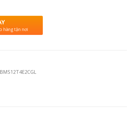
AY
o hàng tận nơi
3-BMS12T4E2CGL