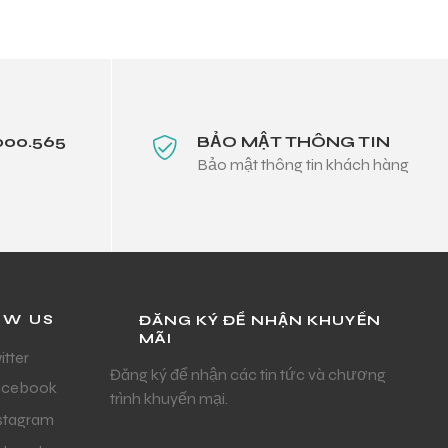
000.565
BẢO MẬT THÔNG TIN
Bảo mật thông tin khách hàng
OW US
ĐĂNG KÝ ĐỂ NHẬN KHUYẾN
MÃI
itter
Đăng ký để nhận các tin tức và chương
acebook
trình khuyến mại.
stagram