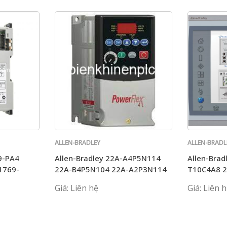
ALLEN-BRADLEY
ALLEN-BRADL
9-PA4
Allen-Bradley 22A-A4P5N114
Allen-Brad
1769-
22A-B4P5N104 22A-A2P3N114
T10C4A8 
-IF16C
22A-B017N104 AB
2711P-T1
Giá: Liên hệ
Giá: Liên 