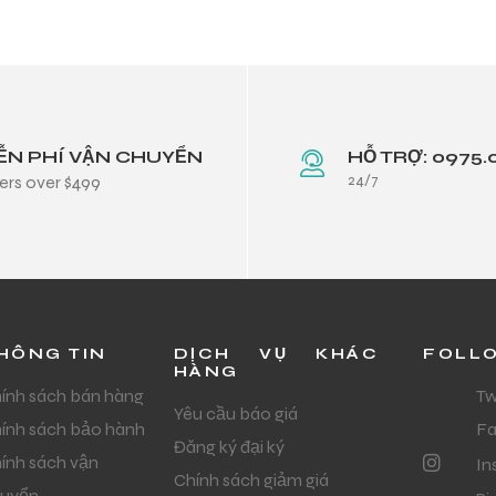
ỄN PHÍ VẬN CHUYỂN
HỖ TRỢ: 0975.
24/7
ers over $499
HÔNG TIN
DỊCH VỤ KHÁC
FOLL
HÀNG
ính sách bán hàng
Tw
Yêu cầu báo giá
ính sách bảo hành
F
Đăng ký đại ký
ính sách vận
In
Chính sách giảm giá
uyển