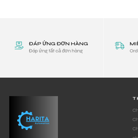
ĐÁP ỨNG ĐƠN HÀNG
MI
Đáp ứng tất cả đơn hàng
Ord
T
Ch
Ch
Ch
ch