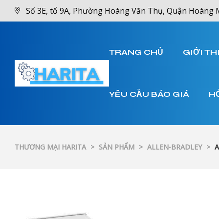
Số 3E, tổ 9A, Phường Hoàng Văn Thụ, Quận Hoàng 
TRANG CHỦ
GIỚI TH
YÊU CẦU BÁO GIÁ
H
THƯƠNG MẠI HARITA
>
SẢN PHẨM
>
ALLEN-BRADLEY
>
A