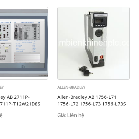
EY
ALLEN-BRADLEY
ley AB 2711P-
Allen-Bradley AB 1756-L71
2711P-T12W21D8S
1756-L72 1756-L73 1756-L73S
2W22
1756-L74
hệ
Giá: Liên hệ