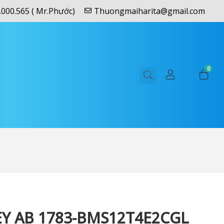
.000.565 ( Mr.Phước)
Thuongmaiharita@gmail.com
0
Y AB 1783-BMS12T4E2CGL