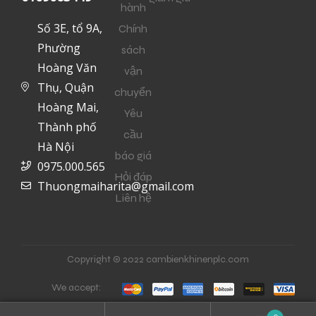
hành
Số 3E, tổ 9A,
Chính
Phường
sách
Hoàng Văn
vận
Thụ, Quận
chuyển
Hoàng Mai,
Yêu
Thành phố
cầu
Hà Nội
báo giá
0975.000.565
Hỏi đáp
Thuongmaiharita@gmail.com
Liên hệ
Copyright © 2022 cambienkhinenplc.com
We accept: