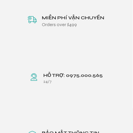
MIỄN PHÍ VẬN CHUYỂN
Orders over $499
HỖ TRỢ: 0975.000.565
24/7
BẢO MẬT THÔNG TIN