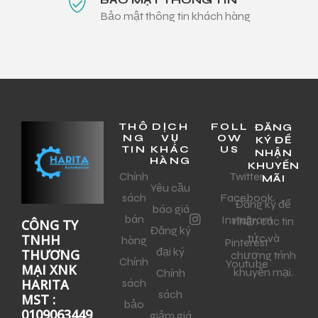
Bảo mật thông tin khách hàng
THÔ
DỊCH
FOLL
ĐĂNG
NG
VỤ
OW
KÝ ĐỂ
TIN
KHÁC
US
NHẬN
HÀNG
KHUYẾN
Chính
Twitter
MÃI
Yêu cầu
sách
Facebook
Đăng ký để
báo giá
bán
Instagram
nhận các tin
CÔNG TY
Đăng ký
tức và
TNHH
hàng
Pinterest
đại ký
THƯƠNG
chương trình
Chính
Youtube
MẠI XNK
khuyến mại.
Chính
sách
HARITA
sách
MST :
bảo
0109063449
giảm giá