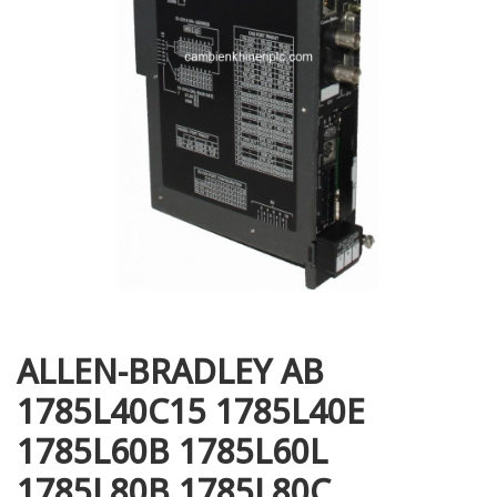
i XNK
ALLEN-BRADLEY AB
1785L40C15 1785L40E
1785L60B 1785L60L
1785L80B 1785L80C