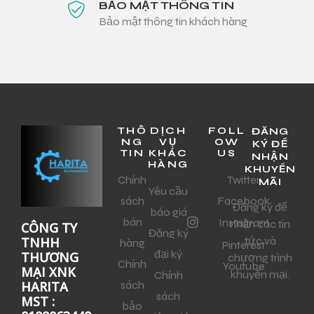
BẢO MẬT THÔNG TIN
Bảo mật thông tin khách hàng
THÔ
DỊCH
FOLL
ĐĂNG
NG
VỤ
OW
KÝ ĐỂ
TIN
KHÁC
US
NHẬN
HÀNG
KHUYẾN
Chính
Twitter
MÃI
Yêu cầu
sách
Facebook
Đăng ký để
báo giá
bán
Instagram
nhận các tin
CÔNG TY
Đăng ký
tức và
TNHH
hàng
Pinterest
đại ký
THƯƠNG
chương trình
Chính
Youtube
MẠI XNK
khuyến mại.
Chính
sách
HARITA
sách
MST :
bảo