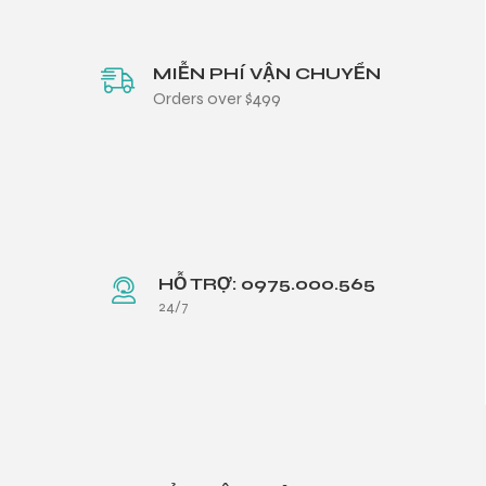
MIỄN PHÍ VẬN CHUYỂN
Orders over $499
HỖ TRỢ: 0975.000.565
24/7