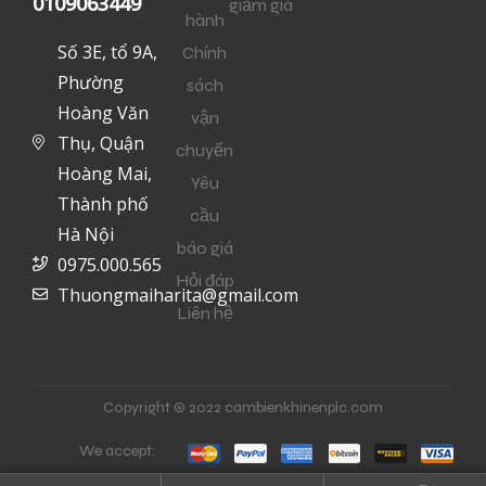
0109063449
giảm giá
hành
Số 3E, tổ 9A,
Chính
Phường
sách
Hoàng Văn
vận
Thụ, Quận
chuyển
Hoàng Mai,
Yêu
Thành phố
cầu
Hà Nội
báo giá
0975.000.565
Hỏi đáp
Thuongmaiharita@gmail.com
Liên hệ
Copyright © 2022 cambienkhinenplc.com
We accept: