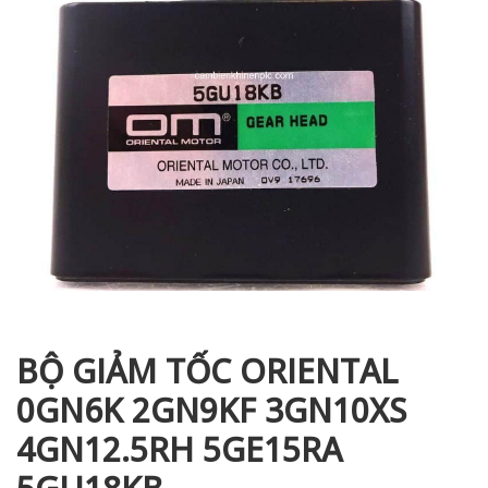
i XNK
BỘ GIẢM TỐC ORIENTAL
0GN6K 2GN9KF 3GN10XS
4GN12.5RH 5GE15RA