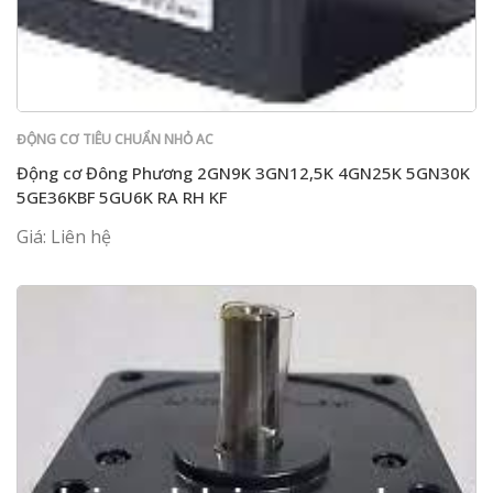
ĐỘNG CƠ TIÊU CHUẨN NHỎ AC
Động cơ Đông Phương 2GN9K 3GN12,5K 4GN25K 5GN30K
5GE36KBF 5GU6K RA RH KF
Giá: Liên hệ