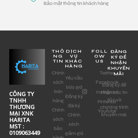
Bảo mật thông tin khách hàng
THÔ
DỊCH
FOLL
ĐĂNG
NG
VỤ
OW
KÝ ĐỂ
TIN
KHÁC
US
NHẬN
HÀNG
KHUYẾN
Chính
Twitter
MÃI
Yêu cầu
sách
Facebook
Đăng ký để
báo giá
bán
Instagram
nhận các tin
CÔNG TY
Đăng ký
tức và
TNHH
hàng
Pinterest
đại ký
THƯƠNG
chương trình
Chính
Youtube
MẠI XNK
khuyến mại.
Chính
sách
HARITA
sách
MST :
bảo
0109063449
giảm giá
hành