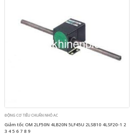
ĐỘNG CƠ TIÊU CHUẨN NHỎ AC
Giảm tốc OM 2LF50N 4LB20N 5LF45U 2LSB10 4LSF20-1 2
3 4 5 6 7 8 9