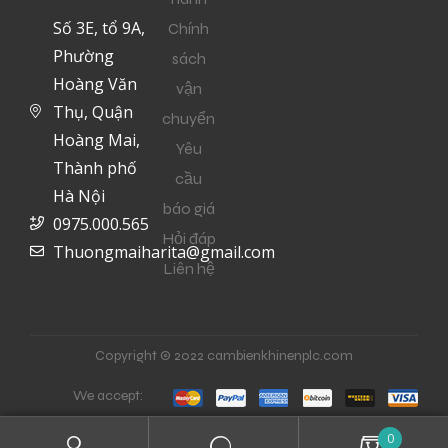
Số 3E, tổ 9A,
Chính
Phường
sách
Hoàng Văn
vận
Thụ, Quận
chuyển
Hoàng Mai,
Yêu
Thành phố
cầu
Hà Nội
báo giá
0975.000.565
Hỏi đáp
Thuongmaiharita@gmail.com
Liên hệ
Copyright © 2022 cambienkhinenplc.com
We accept:
0