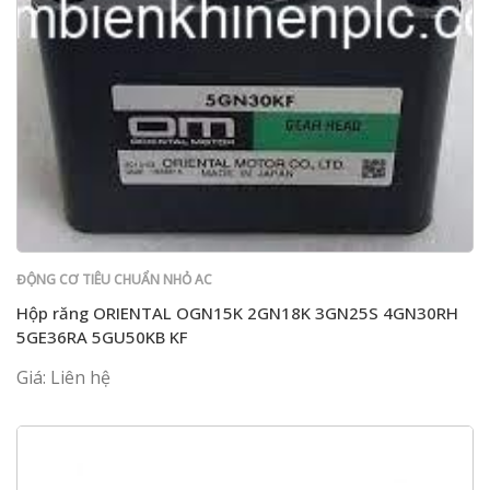
ĐỘNG CƠ TIÊU CHUẨN NHỎ AC
Hộp răng ORIENTAL OGN15K 2GN18K 3GN25S 4GN30RH
5GE36RA 5GU50KB KF
Giá: Liên hệ