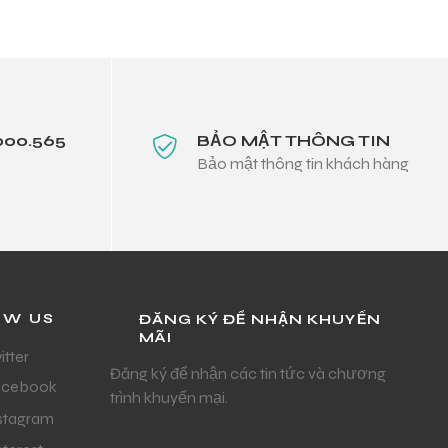
000.565
BẢO MẬT THÔNG TIN
Bảo mật thông tin khách hàng
OW US
ĐĂNG KÝ ĐỂ NHẬN KHUYẾN
MÃI
itter
Đăng ký để nhận các tin tức và chương
acebook
trình khuyến mại.
stagram