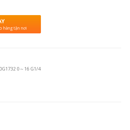
AY
o hàng tận nơi
0G1732 0～16 G1/4