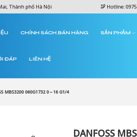
Mai, Thành phố Hà Nội
Hotline: 0975
IỆU
CHÍNH SÁCH BÁN HÀNG
SẢN PHẨM
ỎI ĐÁP
LIÊN HỆ
S MBS3200 060G1732 0～16 G1/4
DANFOSS MBS3