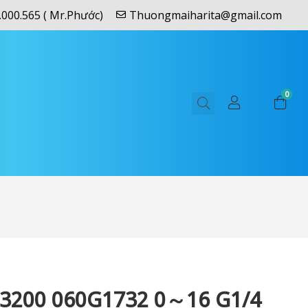
.000.565 ( Mr.Phước)
Thuongmaiharita@gmail.com
0
200 060G1732 0～16 G1/4