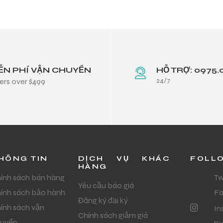
ỄN PHÍ VẬN CHUYỂN
HỖ TRỢ: 0975.
24/7
ers over $499
HÔNG TIN
DỊCH VỤ KHÁC
FOLL
HÀNG
ính sách bán hàng
Tw
Yêu cầu báo giá
ính sách bảo hành
F
Đăng ký đại ký
ính sách vận
In
Chính sách giảm giá
uyển