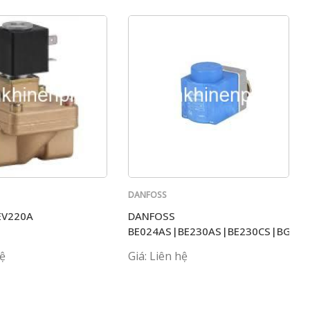
DANFOSS
EV220A
DANFOSS
BE024AS|BE230AS|BE230CS|BG02
hệ
Giá: Liên hệ