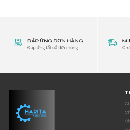
ĐÁP ỨNG ĐƠN HÀNG
MI
Đáp ứng tất cả đơn hàng
Ord
T
Ch
Ch
Ch
ch