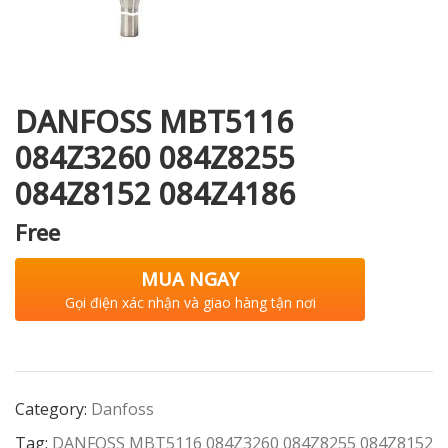
i XNK
DANFOSS MBT5116
084Z3260 084Z8255
084Z8152 084Z4186
Free
MUA NGAY
Gọi điện xác nhận và giao hàng tận nơi
Category:
Danfoss
Tag:
DANFOSS MBT5116 084Z3260 084Z8255 084Z8152