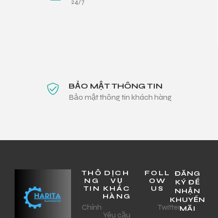
24/7
BẢO MẬT THÔNG TIN
Bảo mật thông tin khách hàng
THÔ
DỊCH
FOLL
ĐĂNG
NG
VỤ
OW
KÝ ĐỂ
TIN
KHÁC
US
NHẬN
HÀNG
KHUYẾN
Chính
Twitter
MÃI
Yêu cầu