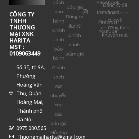
sách
Facebook
Đăng ký để
báo giá
bán
Instagram
nhận các tin
CÔNG TY
Đăng ký
tức và
TNHH
hàng
Pinterest
đại ký
THƯƠNG
chương trình
Chính
Youtube
MẠI XNK
khuyến mại.
Chính
sách
HARITA
sách
MST :
bảo
0109063449
giảm giá
hành
Số 3E, tổ 9A,
Chính
Phường
sách
Hoàng Văn
vận
Thụ, Quận
chuyển
Hoàng Mai,
Yêu
Thành phố
cầu
Hà Nội
báo giá
0975.000.565
Hỏi đáp
Thuongmaiharita@gmail.com