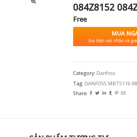
084Z8152 084
Free
MUA NG
Gọi điện xác nhận và gia
Category:
Danfoss
Tag:
DANFOSS MBT5116 084
Share: