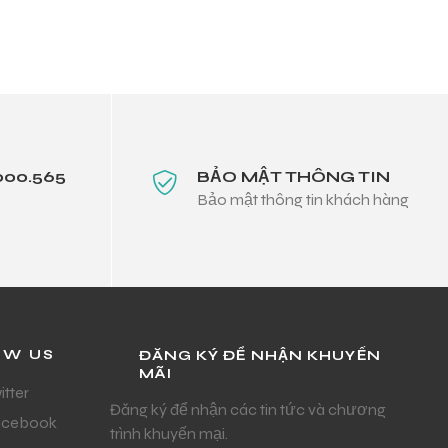
000.565
BẢO MẬT THÔNG TIN
Bảo mật thông tin khách hàng
OW US
ĐĂNG KÝ ĐỂ NHẬN KHUYẾN
MÃI
itter
Đăng ký để nhận các tin tức và chương
acebook
trình khuyến mại.