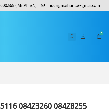
.000.565 ( Mr.Phước)
Thuongmaiharita@gmail.com
0
116 084Z3260 084Z8255