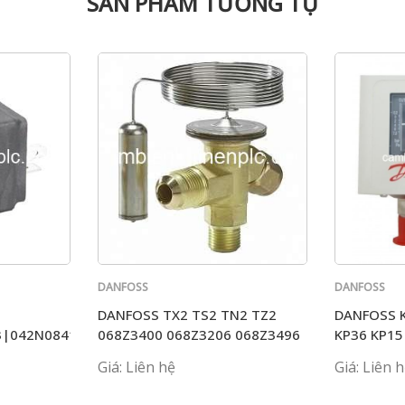
SẢN PHẨM TƯƠNG TỰ
DANFOSS
DANFOSS
DANFOSS TX2 TS2 TN2 TZ2
DANFOSS K
60G1133
3|042N0841|042N0842
068Z3400 068Z3206 068Z3496
KP36 KP15
Giá: Liên hệ
Giá: Liên 