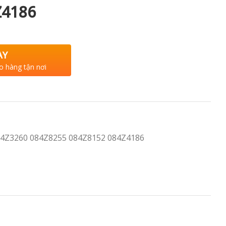
Z4186
AY
o hàng tận nơi
Z3260 084Z8255 084Z8152 084Z4186