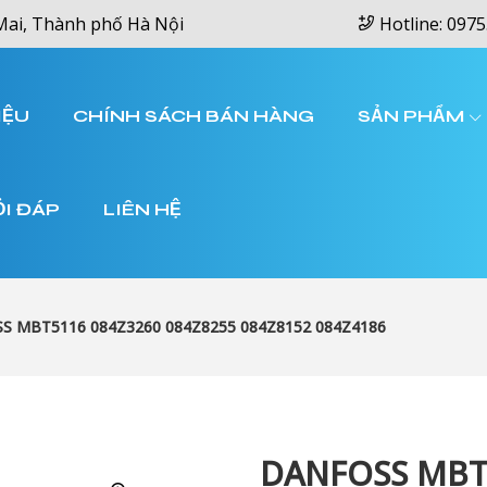
Mai, Thành phố Hà Nội
Hotline: 0975
IỆU
CHÍNH SÁCH BÁN HÀNG
SẢN PHẨM
ỎI ĐÁP
LIÊN HỆ
S MBT5116 084Z3260 084Z8255 084Z8152 084Z4186
DANFOSS MBT5