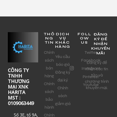
THÔ
DỊCH
FOLL
ĐĂNG
NG
VỤ
OW
KÝ ĐỂ
TIN
KHÁC
US
NHẬN
HÀNG
KHUYẾN
Chính
Twitter
MÃI
Yêu cầu
sách
Facebook
Đăng ký để
báo giá
bán
Instagram
nhận các tin
CÔNG TY
Đăng ký
tức và
TNHH
hàng
Pinterest
đại ký
THƯƠNG
chương trình
Chính
Youtube
MẠI XNK
khuyến mại.
Chính
sách
HARITA
sách
MST :
bảo
0109063449
giảm giá
hành
Số 3E, tổ 9A,
Chính