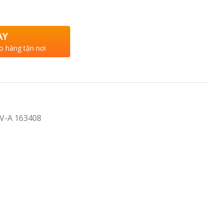
AY
o hàng tận nơi
V-A 163408