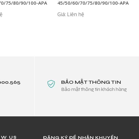
70/75/80/90/100-APA
45/50/60/70/75/80/90/100-APA
hệ
Giá: Liên hệ
000.565
BẢO MẬT THÔNG TIN
Bảo mật thông tin khách hàng
OW US
ĐĂNG KÝ ĐỂ NHẬN KHUYẾN