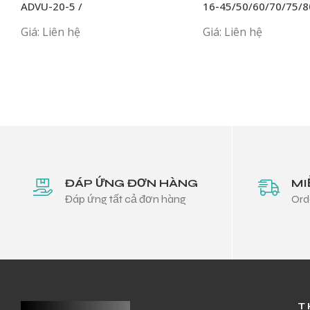
ADVU-20-5 /
16-45/50/60/70/75/8
10/15/20/25/30/35/45/50-APA
APA
Giá: Liên hệ
Giá: Liên hệ
ĐÁP ỨNG ĐƠN HÀNG
MI
Đáp ứng tất cả đơn hàng
Ord
T