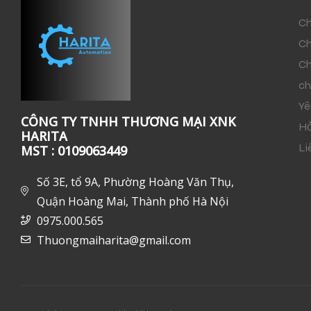
Ch
Ch
Ch
ch
Yê
CÔNG TY TNHH THƯƠNG MẠI XNK
Hỏ
HARITA
Li
MST : 0109063449
Số 3E, tổ 9A, Phường Hoàng Văn Thụ,
Quận Hoàng Mai, Thành phố Hà Nội
0975.000.565
Thuongmaiharita@gmail.com