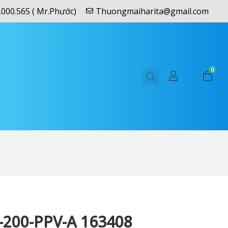
.000.565 ( Mr.Phước)
Thuongmaiharita@gmail.com
0
-200-PPV-A 163408