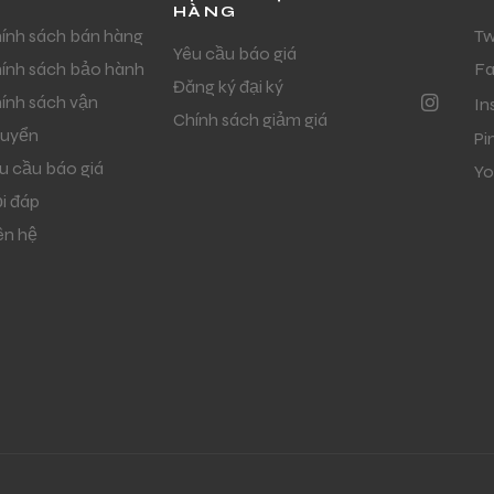
HÀNG
ính sách bán hàng
Tw
Yêu cầu báo giá
ính sách bảo hành
F
Đăng ký đại ký
ính sách vận
In
Chính sách giảm giá
uyển
Pi
u cầu báo giá
Yo
i đáp
ên hệ