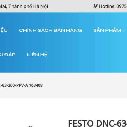
Mai, Thành phố Hà Nội
Hotline: 0975
IỆU
CHÍNH SÁCH BÁN HÀNG
SẢN PHẨM
ỎI ĐÁP
LIÊN HỆ
-63-200-PPV-A 163408
FESTO DNC-63