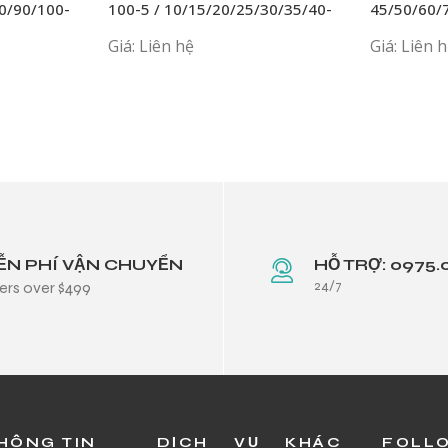
0/90/100-
100-5 / 10/15/20/25/30/35/40-
45/50/60/
APA
Giá: Liên hệ
Giá: Liên 
ỄN PHÍ VẬN CHUYỂN
HỖ TRỢ: 0975.
24/7
ers over $499
HÔNG TIN
DỊCH VỤ KHÁC
FOLL