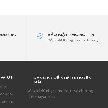
000.565
BẢO MẬT THÔNG TIN
Bảo mật thông tin khách hàng
OW US
ĐĂNG KÝ ĐỂ NHẬN KHUYẾN
MÃI
itter
Đăng ký để nhận các tin tức và chương
acebook
trình khuyến mại.
stagram