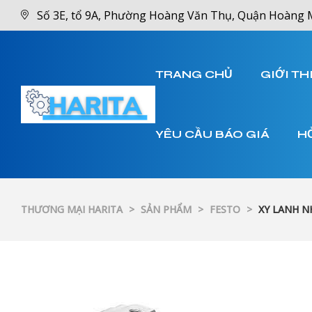
Số 3E, tổ 9A, Phường Hoàng Văn Thụ, Quận Hoàng 
TRANG CHỦ
GIỚI TH
YÊU CẦU BÁO GIÁ
H
THƯƠNG MẠI HARITA
>
SẢN PHẨM
>
FESTO
>
XY LANH N