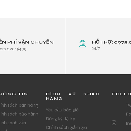
ỄN PHÍ VẬN CHUYỂN
HỖ TRỢ: 0975.
24/7
ers over $499
HÔNG TIN
DỊCH VỤ KHÁC
FOLL
HÀNG
ính sách bán hàng
Tw
Yêu cầu báo giá
ính sách bảo hành
F
Đăng ký đại ký
ính sách vận
In
Chính sách giảm giá