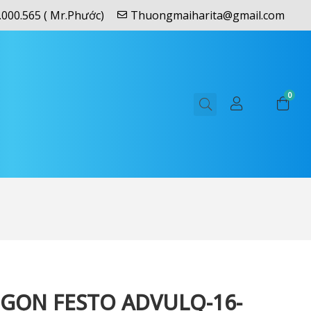
.000.565 ( Mr.Phước)
Thuongmaiharita@gmail.com
0
 GỌN FESTO ADVULQ-16-