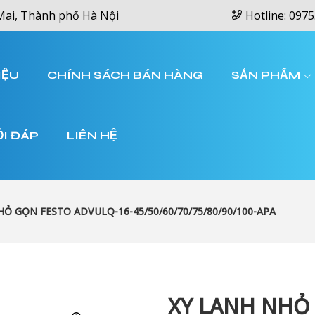
Mai, Thành phố Hà Nội
Hotline: 0975
IỆU
CHÍNH SÁCH BÁN HÀNG
SẢN PHẨM
ỎI ĐÁP
LIÊN HỆ
HỎ GỌN FESTO ADVULQ-16-45/50/60/70/75/80/90/100-APA
XY LANH NHỎ