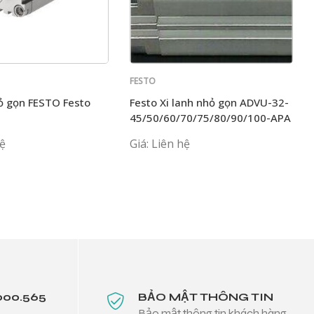
FESTO
ỏ gọn FESTO Festo
Festo Xi lanh nhỏ gọn ADVU-32-
-
45/50/60/70/75/80/90/100-APA
70/75/80/90/100-APA
hệ
Giá: Liên hệ
000.565
BẢO MẬT THÔNG TIN
Bảo mật thông tin khách hàng