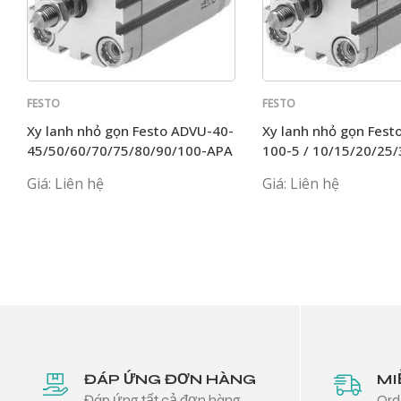
FESTO
FESTO
Xy lanh nhỏ gọn Festo ADVU-40-
Xy lanh nhỏ gọn Fest
45/50/60/70/75/80/90/100-APA
100-5 / 10/15/20/25/
APA
Giá: Liên hệ
Giá: Liên hệ
ĐÁP ỨNG ĐƠN HÀNG
MI
Đáp ứng tất cả đơn hàng
Ord