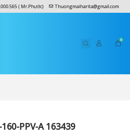
.000.565 ( Mr.Phước)
Thuongmaiharita@gmail.com
0
-160-PPV-A 163439