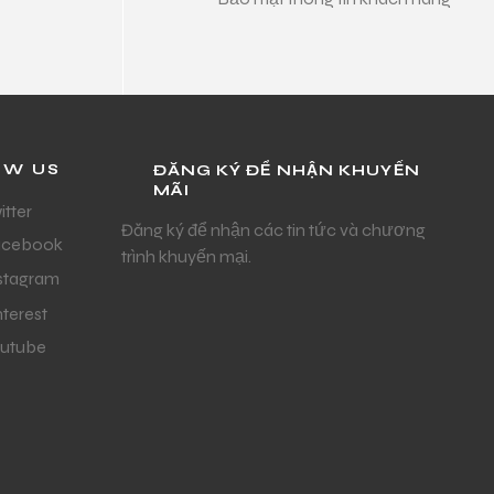
OW US
ĐĂNG KÝ ĐỂ NHẬN KHUYẾN
MÃI
itter
Đăng ký để nhận các tin tức và chương
acebook
trình khuyến mại.
stagram
nterest
utube