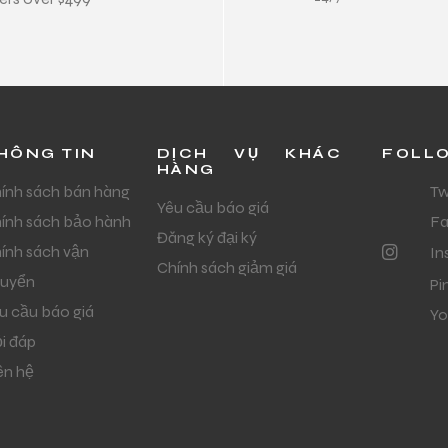
HÔNG TIN
DỊCH VỤ KHÁC
FOLL
HÀNG
ính sách bán hàng
Tw
Yêu cầu báo giá
ính sách bảo hành
F
Đăng ký đại ký
ính sách vận
In
Chính sách giảm giá
uyển
Pi
u cầu báo giá
Yo
i đáp
ên hệ