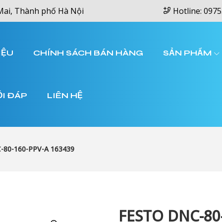
Mai, Thành phố Hà Nội
Hotline: 0975
IỆU
CHÍNH SÁCH BÁN HÀNG
SẢN PHẨM
ỎI ĐÁP
LIÊN HỆ
-80-160-PPV-A 163439
FESTO DNC-80