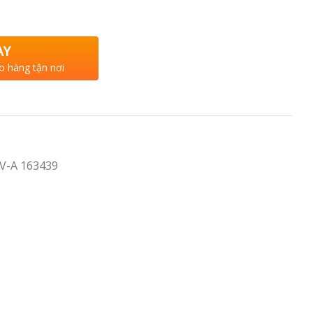
AY
o hàng tận nơi
V-A 163439