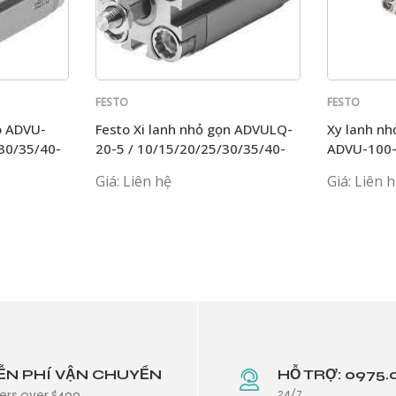
FESTO
FESTO
o ADVU-
Festo Xi lanh nhỏ gọn ADVULQ-
Xy lanh nh
30/35/40-
20-5 / 10/15/20/25/30/35/40-
ADVU-100
APA
45/50/60/
Giá: Liên hệ
Giá: Liên 
ỄN PHÍ VẬN CHUYỂN
HỖ TRỢ: 0975.
24/7
ers over $499