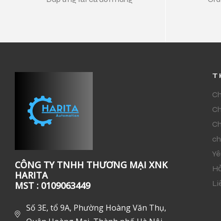
T
Ch
Ch
Ch
ch
Yê
CÔNG TY TNHH THƯƠNG MẠI XNK
Hỏ
HARITA
Li
MST : 0109063449
Số 3E, tổ 9A, Phường Hoàng Văn Thụ,