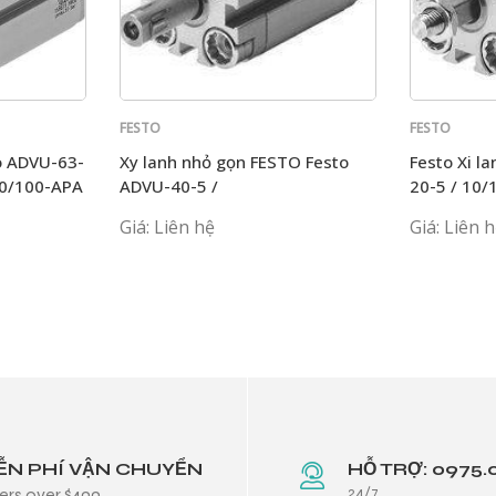
FESTO
FESTO
o ADVU-63-
Xy lanh nhỏ gọn FESTO Festo
Festo Xi l
90/100-APA
ADVU-40-5 /
20-5 / 10/
10/15/20/25/30/35/40-APA
APA
Giá: Liên hệ
Giá: Liên 
ỄN PHÍ VẬN CHUYỂN
HỖ TRỢ: 0975.
24/7
ers over $499