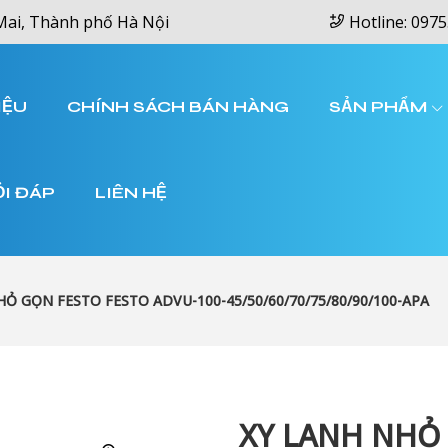
Mai, Thành phố Hà Nội
Hotline: 0975
IỆU
CHÍNH SÁCH BÁN HÀNG
SẢN PHẨM
ỎI ĐÁP
LIÊN HỆ
HỎ GỌN FESTO FESTO ADVU-100-45/50/60/70/75/80/90/100-APA
XY LANH NHỎ 