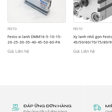
FESTO
FESTO
Festo xi lanh DMM16-5-10-15-
Xy lanh nhỏ gọn Fest
20-25-30-35-40-45-50-60-PA
45/50/60/70/75/80/
Giá: Liên hệ
Giá: Liên hệ
ĐÁP ỨNG ĐƠN HÀNG
MI
Đáp ứng tất cả đơn hàng
Ord