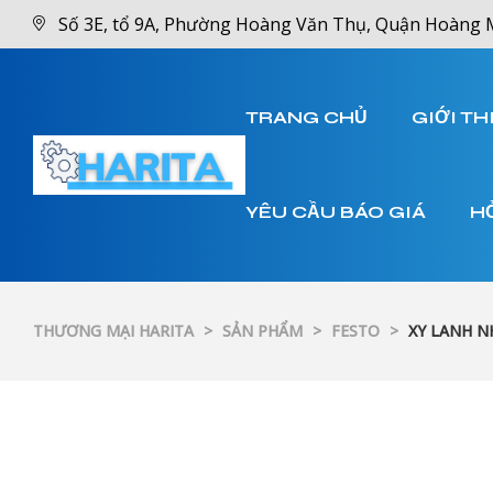
Số 3E, tổ 9A, Phường Hoàng Văn Thụ, Quận Hoàng 
TRANG CHỦ
GIỚI TH
YÊU CẦU BÁO GIÁ
H
THƯƠNG MẠI HARITA
>
SẢN PHẨM
>
FESTO
>
XY LANH N