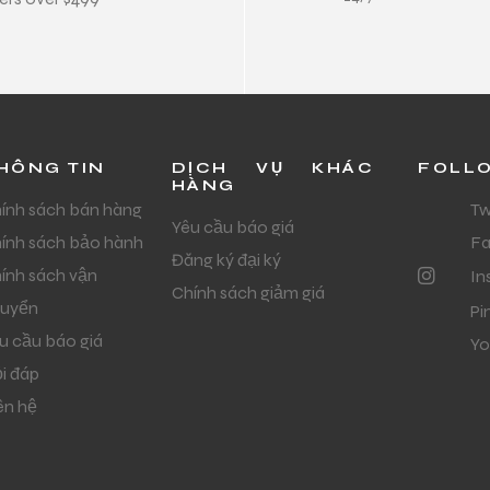
HÔNG TIN
DỊCH VỤ KHÁC
FOLL
HÀNG
ính sách bán hàng
Tw
Yêu cầu báo giá
ính sách bảo hành
F
Đăng ký đại ký
ính sách vận
In
Chính sách giảm giá
uyển
Pi
u cầu báo giá
Yo
i đáp
ên hệ