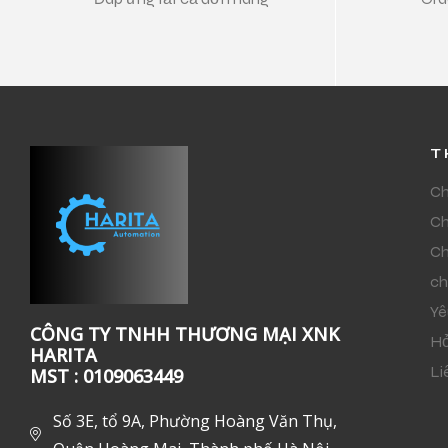
T
Ch
Ch
Ch
ch
Yê
CÔNG TY TNHH THƯƠNG MẠI XNK
Hỏ
HARITA
Li
MST : 0109063449
Số 3E, tổ 9A, Phường Hoàng Văn Thụ,