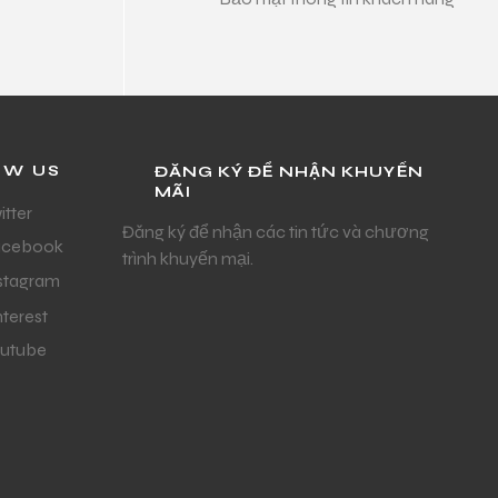
OW US
ĐĂNG KÝ ĐỂ NHẬN KHUYẾN
MÃI
itter
Đăng ký để nhận các tin tức và chương
acebook
trình khuyến mại.
stagram
nterest
utube