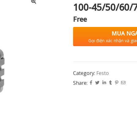
100-45/50/60/
Free
MUA NG
Gọi điện xác nhận và gia
Category:
Festo
Share: