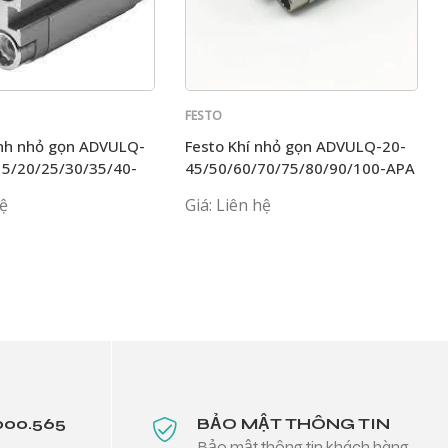
FESTO
anh nhỏ gọn ADVULQ-
Festo Khí nhỏ gọn ADVULQ-20-
15/20/25/30/35/40-
45/50/60/70/75/80/90/100-APA
hệ
Giá: Liên hệ
000.565
BẢO MẬT THÔNG TIN
Bảo mật thông tin khách hàng