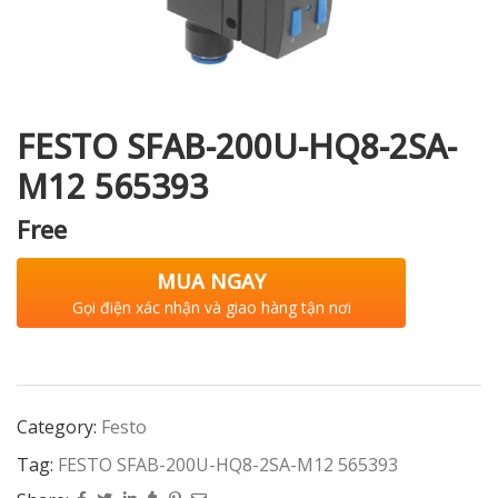
i XNK
FESTO SFAB-200U-HQ8-2SA-
M12 565393
Free
MUA NGAY
Gọi điện xác nhận và giao hàng tận nơi
Category:
Festo
Tag:
FESTO SFAB-200U-HQ8-2SA-M12 565393