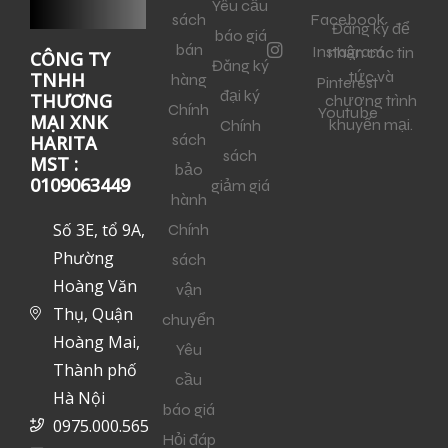
Yêu cầu
sách
Facebook
Đăng ký để
báo giá
bán
Instagram
nhận các tin
CÔNG TY
Đăng ký
tức và
TNHH
hàng
Pinterest
đại ký
THƯƠNG
chương trình
Chính
Youtube
MẠI XNK
khuyến mại.
Chính
sách
HARITA
sách
MST :
bảo
0109063449
giảm giá
hành
Số 3E, tổ 9A,
Chính
Phường
sách
Hoàng Văn
vận
Thụ, Quận
chuyển
Hoàng Mai,
Yêu
Thành phố
cầu
Hà Nội
báo giá
0975.000.565
Hỏi đáp