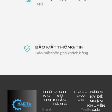
24/7
BẢO MẬT THÔNG TIN
Bảo mật thông tin khách hàng
THÔ
DỊCH
FOLL
ĐĂNG
NG
VỤ
OW
KÝ ĐỂ
TIN
KHÁC
US
NHẬN
HÀNG
KHUYẾN
Chính
Twitter
MÃI