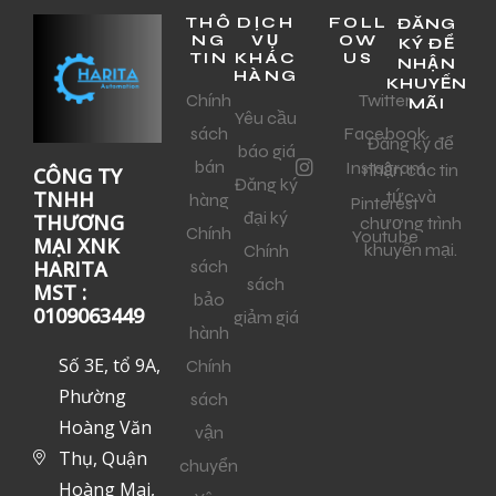
THÔ
DỊCH
FOLL
ĐĂNG
NG
VỤ
OW
KÝ ĐỂ
TIN
KHÁC
US
NHẬN
HÀNG
KHUYẾN
Chính
Twitter
MÃI
Yêu cầu
sách
Facebook
Đăng ký để
báo giá
bán
Instagram
nhận các tin
CÔNG TY
Đăng ký
tức và
TNHH
hàng
Pinterest
đại ký
THƯƠNG
chương trình
Chính
Youtube
MẠI XNK
khuyến mại.
Chính
sách
HARITA
sách
MST :
bảo
0109063449
giảm giá
hành
Số 3E, tổ 9A,
Chính
Phường
sách
Hoàng Văn
vận
Thụ, Quận
chuyển
Hoàng Mai,