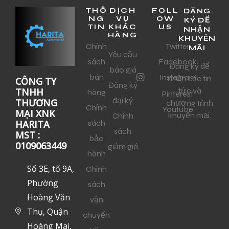
THÔ
DỊCH
FOLL
ĐĂNG
NG
VỤ
OW
KÝ ĐỂ
TIN
KHÁC
US
NHẬN
HÀNG
KHUYẾN
Chính
Twitter
MÃI
Yêu cầu
sách
Facebook
Đăng ký để
báo giá
bán
Instagram
nhận các tin
CÔNG TY
Đăng ký
tức và
TNHH
hàng
Pinterest
đại ký
THƯƠNG
chương trình
Chính
Youtube
MẠI XNK
khuyến mại.
Chính
sách
HARITA
sách
MST :
bảo
0109063449
giảm giá
hành
Số 3E, tổ 9A,
Chính
Phường
sách
Hoàng Văn
vận
Thụ, Quận
chuyển
Hoàng Mai,