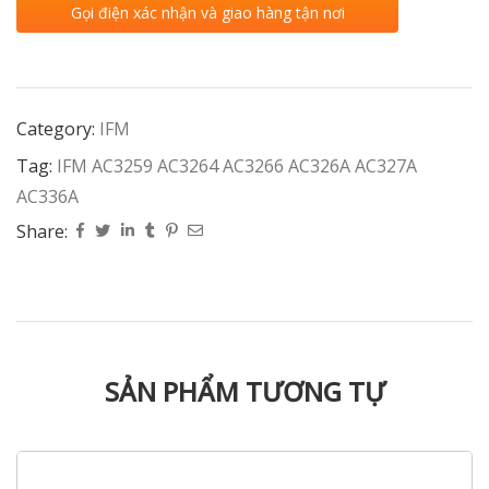
Gọi điện xác nhận và giao hàng tận nơi
Category:
IFM
Tag:
IFM AC3259 AC3264 AC3266 AC326A AC327A
AC336A
Share:
SẢN PHẨM TƯƠNG TỰ