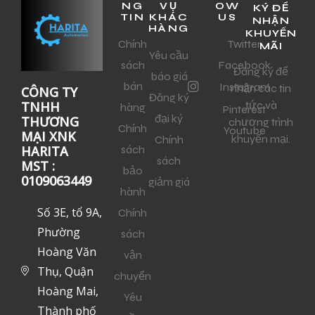
NG
VỤ
OW
KÝ ĐỂ
TIN
KHÁC
US
NHẬN
HÀNG
KHUYẾN
Chính
Twitter
MÃI
Yêu cầu
sách
Facebook
Đăng ký để
báo giá
bán
Instagram
nhận các tin
CÔNG TY
Đăng ký
tức và
TNHH
hàng
Pinterest
đại ký
THƯƠNG
chương trình
Chính
Youtube
MẠI XNK
khuyến mại.
Chính
sách
HARITA
sách
MST :
bảo
0109063449
giảm giá
hành
Số 3E, tổ 9A,
Chính
Phường
sách
Hoàng Văn
vận
Thụ, Quận
chuyển
Hoàng Mai,
Yêu
Thành phố