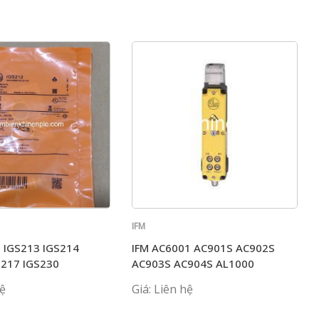
IFM
2 IGS213 IGS214
IFM AC6001 AC901S AC902S
S217 IGS230
AC903S AC904S AL1000
hệ
Giá: Liên hệ