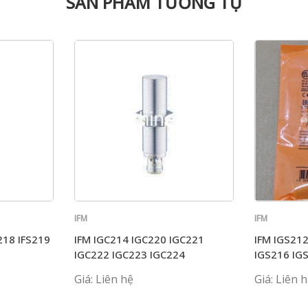
SẢN PHẨM TƯƠNG TỰ
IFM
IFM
218 IFS219
IFM IGC214 IGC220 IGC221
IFM IGS21
IGC222 IGC223 IGC224
IGS216 IG
Giá: Liên hệ
Giá: Liên 