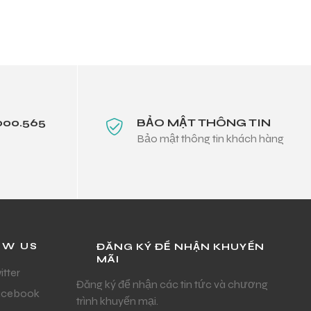
000.565
BẢO MẬT THÔNG TIN
Bảo mật thông tin khách hàng
OW US
ĐĂNG KÝ ĐỂ NHẬN KHUYẾN
MÃI
itter
Đăng ký để nhận các tin tức và chương
acebook
trình khuyến mại.