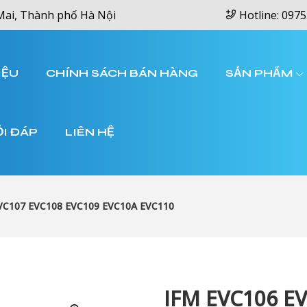
Mai, Thành phố Hà Nội
Hotline: 0975
IỆU
CHÍNH SÁCH BÁN HÀNG
SẢN PHẨM
ỎI ĐÁP
LIÊN HỆ
VC107 EVC108 EVC109 EVC10A EVC110
IFM EVC106 E