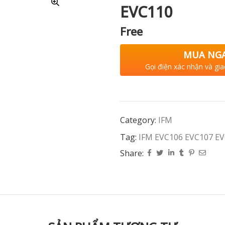
EVC110
Free
MUA NG
Gọi điện xác nhận và gia
Category:
IFM
Tag:
IFM EVC106 EVC107 E
Share: