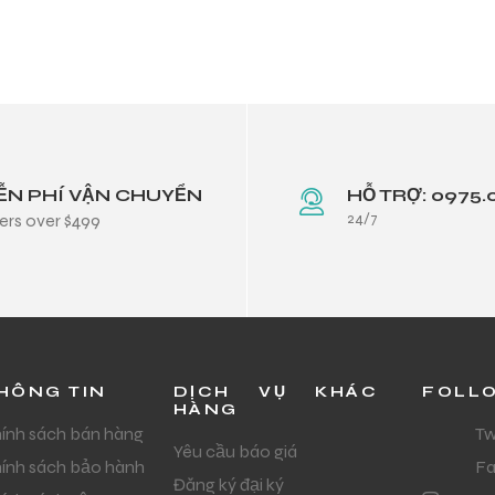
ỄN PHÍ VẬN CHUYỂN
HỖ TRỢ: 0975.
24/7
ers over $499
HÔNG TIN
DỊCH VỤ KHÁC
FOLL
HÀNG
ính sách bán hàng
Tw
Yêu cầu báo giá
ính sách bảo hành
F
Đăng ký đại ký