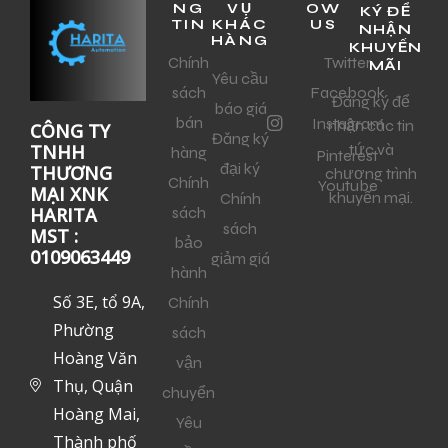
NG
VỤ
OW
KÝ ĐỂ
TIN
KHÁC
US
NHẬN
HÀNG
KHUYẾN
Chính
Twitter
MÃI
Yêu cầu
sách
Facebook
Đăng ký để
báo giá
bán
Instagram
nhận các tin
CÔNG TY
Đăng ký
tức và
TNHH
hàng
Pinterest
đại ký
THƯƠNG
chương trình
Chính
Youtube
MẠI XNK
khuyến mại.
Chính
sách
HARITA
sách
MST :
bảo
0109063449
giảm giá
hành
Số 3E, tổ 9A,
Chính
Phường
sách
Hoàng Văn
vận
Thụ, Quận
chuyển
Hoàng Mai,
Yêu
Thành phố