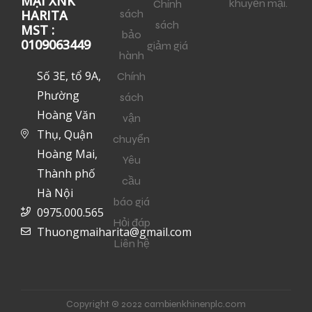
MẠI XNK
khuyến mại.
Chính
sách
HARITA
sách
MST :
bảo
0109063449
giảm giá
hành
Số 3E, tổ 9A,
Chính
Phường
sách
Hoàng Văn
vận
Thụ, Quận
chuyển
Hoàng Mai,
Yêu
Thành phố
cầu
Hà Nội
báo giá
0975.000.565
Hỏi đáp
Thuongmaiharita@gmail.com
Liên hệ
Copyright © 2022 cambienkhinenplc.com