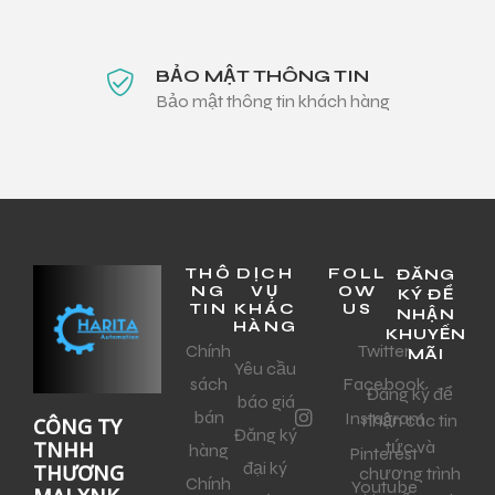
BẢO MẬT THÔNG TIN
Bảo mật thông tin khách hàng
THÔ
DỊCH
FOLL
ĐĂNG
NG
VỤ
OW
KÝ ĐỂ
TIN
KHÁC
US
NHẬN
HÀNG
KHUYẾN
Chính
Twitter
MÃI
Yêu cầu
sách
Facebook
Đăng ký để
báo giá
bán
Instagram
nhận các tin
CÔNG TY
Đăng ký
tức và
TNHH
hàng
Pinterest
đại ký
THƯƠNG
chương trình
Chính
Youtube