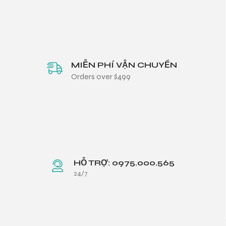
MIỄN PHÍ VẬN CHUYỂN
Orders over $499
HỖ TRỢ: 0975.000.565
24/7