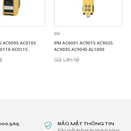
IFM
S AC009S AC010S
IFM AC6001 AC901S AC902S
C0116 AC011S
AC903S AC904S AL1000
hệ
Giá: Liên hệ
000.565
BẢO MẬT THÔNG TIN
Bảo mật thông tin khách hàng