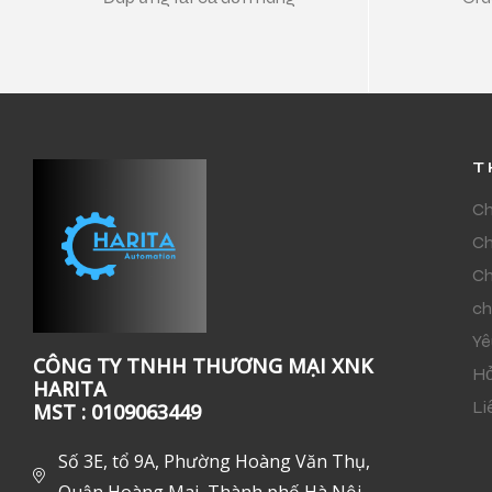
T
Ch
Ch
Ch
ch
Yê
CÔNG TY TNHH THƯƠNG MẠI XNK
Hỏ
HARITA
Li
MST : 0109063449
Số 3E, tổ 9A, Phường Hoàng Văn Thụ,
Quận Hoàng Mai, Thành phố Hà Nội