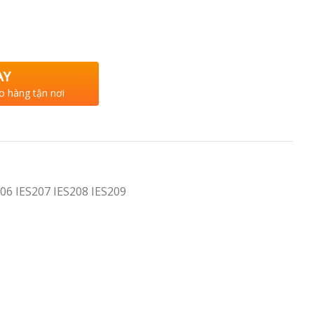
AY
o hàng tận nơi
206 IES207 IES208 IES209