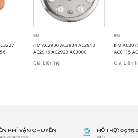
IFM
IFM
AC3227
IFM AC2900 AC2904 AC2910
IFM AC007
256
AC2916 AC2923 AC3000
AC0115 A
Giá: Liên hệ
Giá: Liên 
ỄN PHÍ VẬN CHUYỂN
HỖ TRỢ: 0975.
24/7
ers over $499