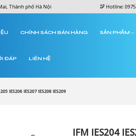
Mai, Thành phố Hà Nội
Hotline: 0975
IỆU
CHÍNH SÁCH BÁN HÀNG
SẢN PHẨM
ỎI ĐÁP
LIÊN HỆ
S205 IES206 IES207 IES208 IES209
IFM IES204 IES