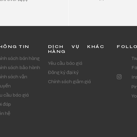
HÔNG TIN
DỊCH VỤ KHÁC
FOLL
HÀNG
ính sách bán hàng
Tw
Yêu cầu báo giá
ính sách bảo hành
F
Đăng ký đại ký
ính sách vận
In
Chính sách giảm giá
uyển
Pi
u cầu báo giá
Yo
i đáp
ên hệ