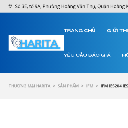
Số 3E, tổ 9A, Phường Hoàng Văn Thụ, Quận Hoàng 
TRANG CHỦ
GIỚI TH
YÊU CẦU BÁO GIÁ
H
THƯƠNG MẠI HARITA
>
SẢN PHẨM
>
IFM
>
IFM IES204 IE