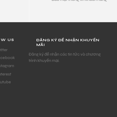
OW US
ĐĂNG KÝ ĐỂ NHẬN KHUYẾN
MÃI
itter
Đăng ký để nhận các tin tức và chương
acebook
trình khuyến mại.
stagram
nterest
utube