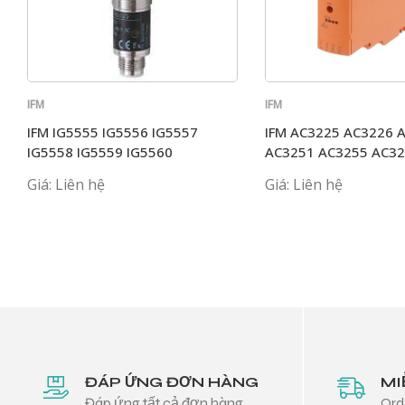
IFM
IFM
IFM IG5555 IG5556 IG5557
IFM AC3225 AC3226 
IG5558 IG5559 IG5560
AC3251 AC3255 AC3
Giá: Liên hệ
Giá: Liên hệ
ĐÁP ỨNG ĐƠN HÀNG
MI
Đáp ứng tất cả đơn hàng
Ord