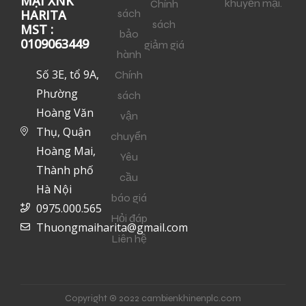
MẠI XNK
khuyến mại.
Chính
sách
HARITA
sách
MST :
bảo
0109063449
giảm giá
hành
Số 3E, tổ 9A,
Chính
Phường
sách
Hoàng Văn
vận
Thụ, Quận
chuyển
Hoàng Mai,
Yêu
Thành phố
cầu
Hà Nội
báo giá
0975.000.565
Hỏi đáp
Thuongmaiharita@gmail.com
Liên hệ
Copyright © 2022 cambienkhinenplc.com