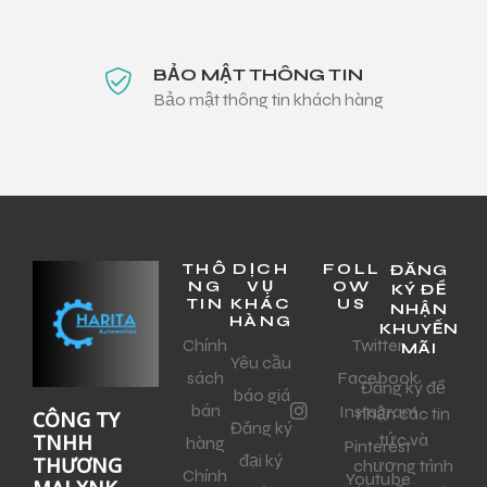
BẢO MẬT THÔNG TIN
Bảo mật thông tin khách hàng
THÔ
DỊCH
FOLL
ĐĂNG
NG
VỤ
OW
KÝ ĐỂ
TIN
KHÁC
US
NHẬN
HÀNG
KHUYẾN
Chính
Twitter
MÃI
Yêu cầu
sách
Facebook
Đăng ký để
báo giá
bán
Instagram
nhận các tin
CÔNG TY
Đăng ký
tức và
TNHH
hàng
Pinterest
đại ký
THƯƠNG
chương trình
Chính
Youtube