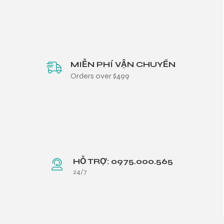
MIỄN PHÍ VẬN CHUYỂN
Orders over $499
HỖ TRỢ: 0975.000.565
24/7