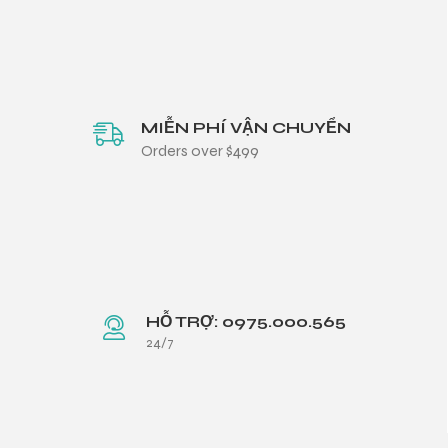
MIỄN PHÍ VẬN CHUYỂN
Orders over $499
HỖ TRỢ: 0975.000.565
24/7