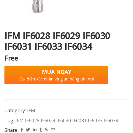
i XNK
IFM IF6028 IF6029 IF6030
IF6031 IF6033 IF6034
Free
MUA NGAY
Gọi điện xác nhận và giao hàng tận nơi
Category:
IFM
Tag:
IFM IF6028 IF6029 IF6030 IF6031 IF6033 IF6034
Share: