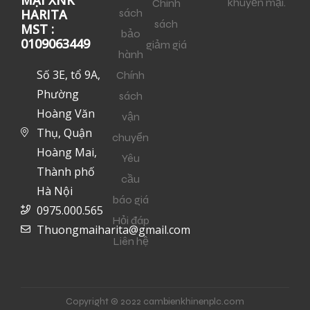
MẠI XNK
khuyến mại.
Chính
sách
HARITA
sách
MST :
bảo
0109063449
giảm giá
hành
Số 3E, tổ 9A,
Chính
Phường
sách
Hoàng Văn
vận
Thụ, Quận
chuyển
Hoàng Mai,
Yêu
Thành phố
cầu
Hà Nội
báo giá
0975.000.565
Hỏi đáp
Thuongmaiharita@gmail.com
Liên hệ
Copyright © 2022 cambienkhinenplc.com