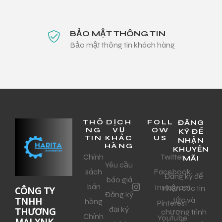
BẢO MẬT THÔNG TIN
Bảo mật thông tin khách hàng
THÔ
DỊCH
FOLL
ĐĂNG
NG
VỤ
OW
KÝ ĐỂ
TIN
KHÁC
US
NHẬN
HÀNG
KHUYẾN
Chính
Twitter
MÃI
Yêu cầu
sách
Facebook
Đăng ký để
báo giá
bán
Instagram
nhận các tin
CÔNG TY
Đăng ký
tức và
TNHH
hàng
Pinterest
đại ký
THƯƠNG
chương trình
Chính
Youtube