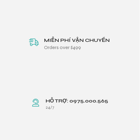
MIỄN PHÍ VẬN CHUYỂN
Orders over $499
HỖ TRỢ: 0975.000.565
24/7