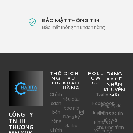
BẢO MẬT THÔNG TIN
Bảo mật thông tin khách hàng
THÔ
DỊCH
FOLL
ĐĂNG
NG
VỤ
OW
KÝ ĐỂ
TIN
KHÁC
US
NHẬN
HÀNG
KHUYẾN
Chính
Twitter
MÃI
Yêu cầu
sách
Facebook
Đăng ký để
báo giá
bán
Instagram
nhận các tin
CÔNG TY
Đăng ký
tức và
TNHH
hàng
Pinterest
đại ký
THƯƠNG
chương trình
Chính
Youtube