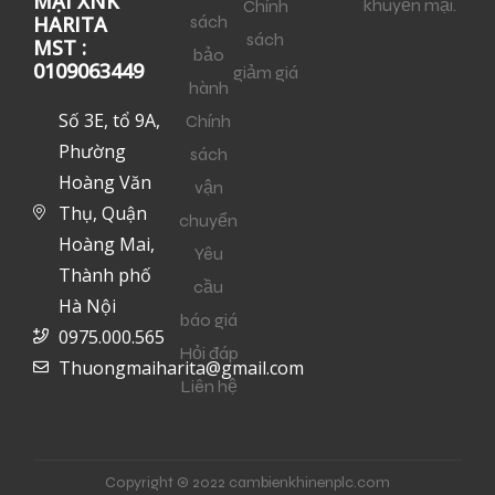
MẠI XNK
khuyến mại.
Chính
sách
HARITA
sách
MST :
bảo
0109063449
giảm giá
hành
Số 3E, tổ 9A,
Chính
Phường
sách
Hoàng Văn
vận
Thụ, Quận
chuyển
Hoàng Mai,
Yêu
Thành phố
cầu
Hà Nội
báo giá
0975.000.565
Hỏi đáp
Thuongmaiharita@gmail.com
Liên hệ
Copyright © 2022 cambienkhinenplc.com